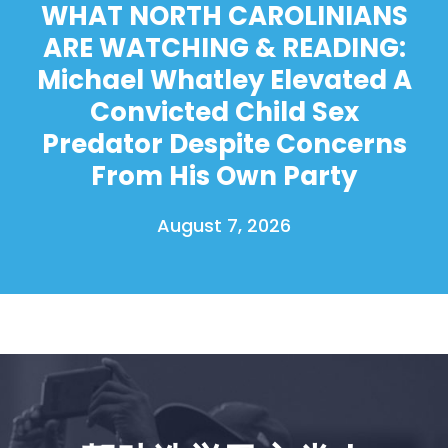
WHAT NORTH CAROLINIANS
ARE WATCHING & READING:
Michael Whatley Elevated A
Convicted Child Sex
Predator Despite Concerns
From His Own Party
August 7, 2026
首页
Shop
Take Back the Courts
与我们合作
新闻
您的派对
行动