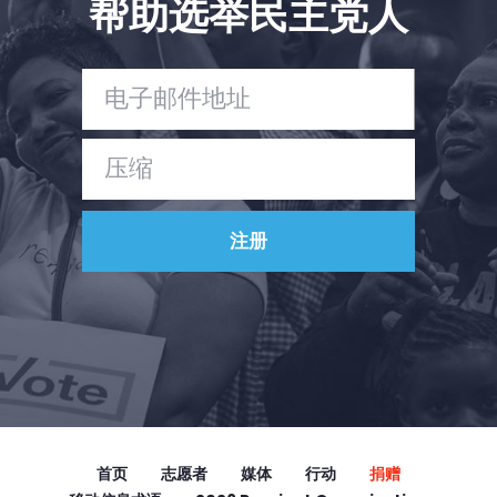
帮助选举民主党人
Vote
捐赠
首页
志愿者
媒体
行动
捐赠