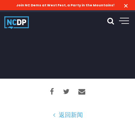
Join NC Dems at West Fest, a Party in the Mountains!
返回新闻