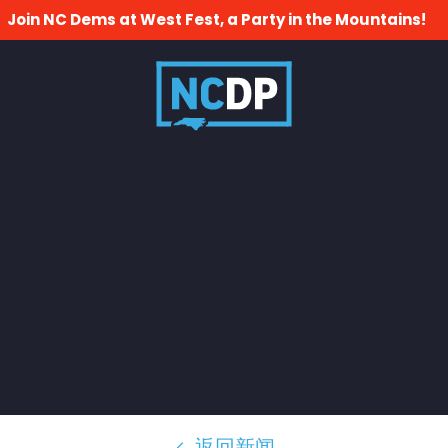
Join NC Dems at West Fest, a Party in the Mountains!
返回新闻