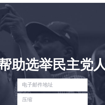
首页
Shop
Take Back the Courts
与我们合作
新闻
您的派对
行动
Vote
帮助选举民主党
捐赠