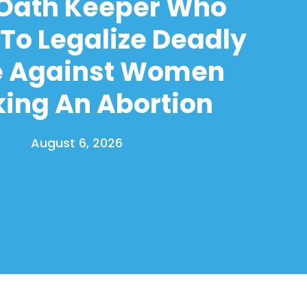
 Oath Keeper Who
To Legalize Deadly
e Against Women
ing An Abortion
August 6, 2026