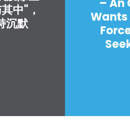
– An
与其中"，
Wants 
持沉默
Forc
Seek