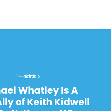
下一篇文章
ael Whatley Is A
lly of Keith Kidwell