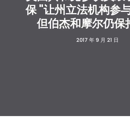
保 "让州立法机构参
但伯杰和摩尔仍保
2017 年 9 月 21 日