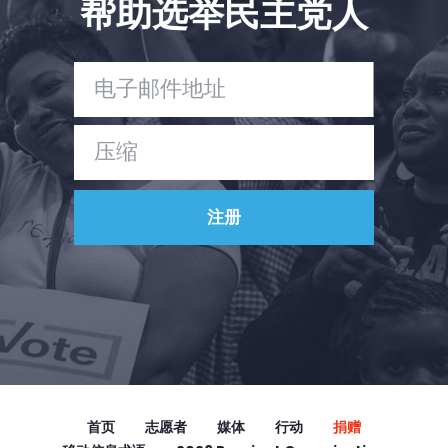
帮助选举民主党人
Vote
捐赠
首页
志愿者
媒体
行动
捐赠