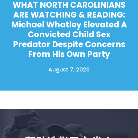
WHAT NORTH CAROLINIANS
ARE WATCHING & READING:
Michael Whatley Elevated A
Convicted Child Sex
Predator Despite Concerns
From His Own Party
August 7, 2026
首页
Shop
Take Back the Courts
与我们合作
新闻
您的派对
行动