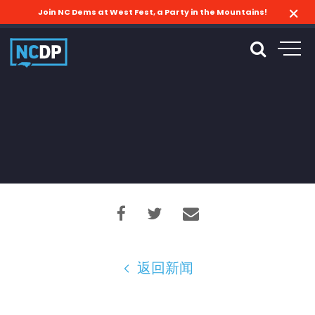
Join NC Dems at West Fest, a Party in the Mountains!
返回新闻