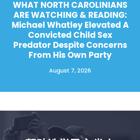
WHAT NORTH CAROLINIANS
ARE WATCHING & READING:
Michael Whatley Elevated A
Convicted Child Sex
Predator Despite Concerns
From His Own Party
August 7, 2026
首页
Shop
Take Back the Courts
与我们合作
新闻
您的派对
行动