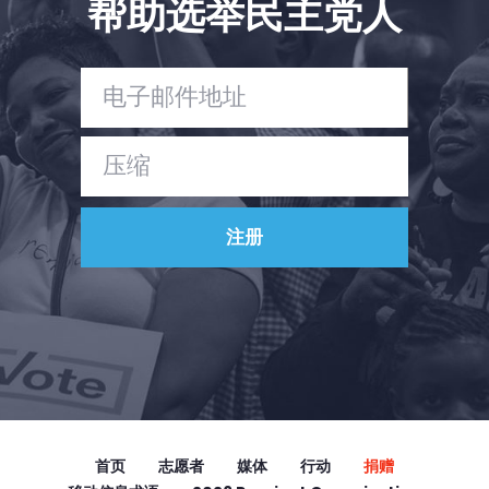
帮助选举民主党人
Vote
捐赠
首页
志愿者
媒体
行动
捐赠