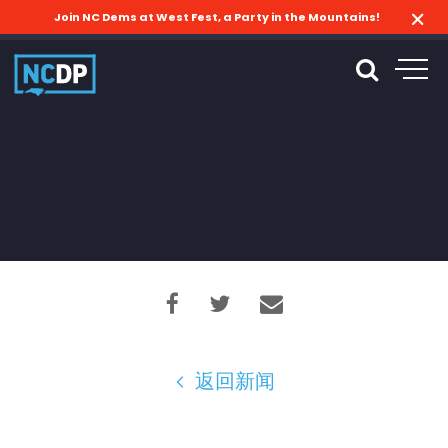
Join NC Dems at West Fest, a Party in the Mountains!
返回新闻