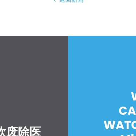
CA
WATC
吹废除医