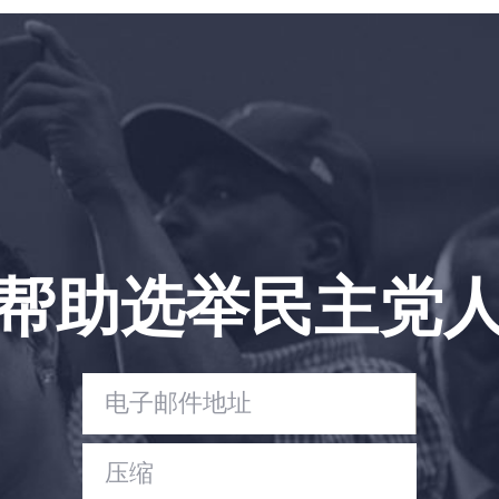
首页
Shop
Take Back the Courts
与我们合作
新闻
您的派对
行动
Vote
帮助选举民主党
捐赠