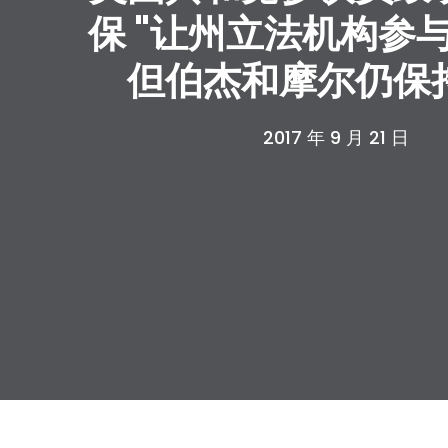
保 "让州立法机构参
但伯杰和摩尔仍保
2017 年 9 月 21 日