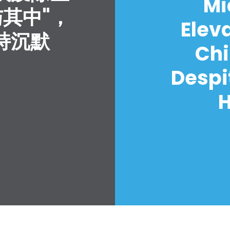
Mi
与其中"，
Elev
持沉默
Chi
Despi
H