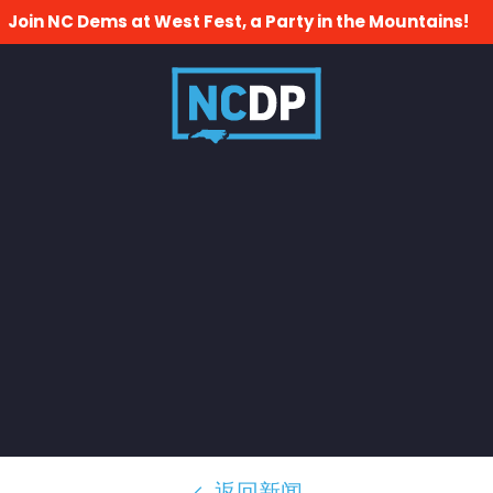
Join NC Dems at West Fest, a Party in the Mountains!
返回新闻