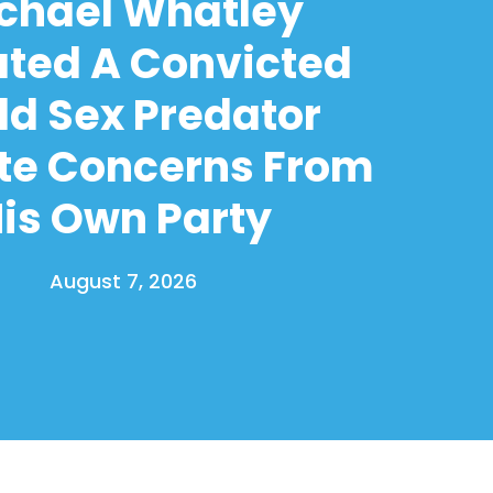
chael Whatley
ated A Convicted
ld Sex Predator
te Concerns From
is Own Party
August 7, 2026