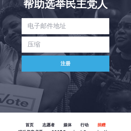
帮助选举民主党人
Vote
捐赠
首页
志愿者
媒体
行动
捐赠