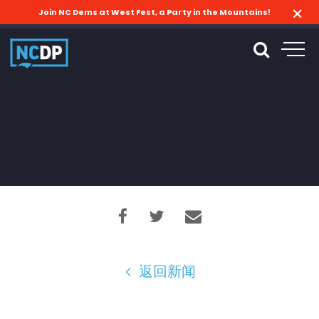
Join NC Dems at West Fest, a Party in the Mountains!
返回新闻