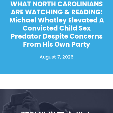
WHAT NORTH CAROLINIANS
ARE WATCHING & READING:
Michael Whatley Elevated A
Convicted Child Sex
Predator Despite Concerns
From His Own Party
August 7, 2026
首页
Shop
Take Back the Courts
与我们合作
新闻
您的派对
行动