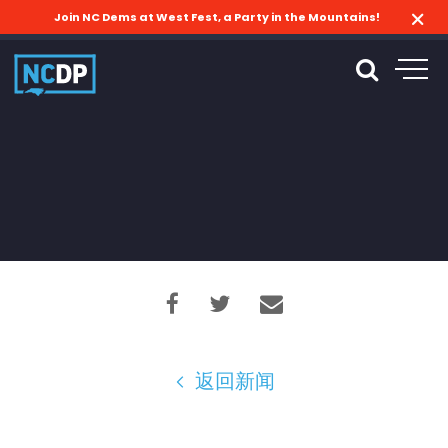
Join NC Dems at West Fest, a Party in the Mountains!
返回新闻