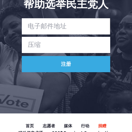
帮助选举民主党人
Vote
捐赠
首页
志愿者
媒体
行动
捐赠