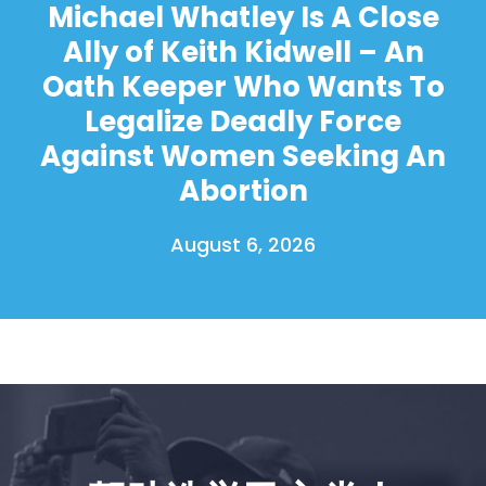
Michael Whatley Is A Close
Ally of Keith Kidwell – An
Oath Keeper Who Wants To
Legalize Deadly Force
Against Women Seeking An
Abortion
August 6, 2026
首页
Shop
Take Back the Courts
与我们合作
新闻
您的派对
行动