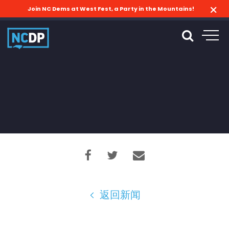
Join NC Dems at West Fest, a Party in the Mountains!
返回新闻