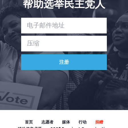
帮助选举民主党人
Vote
捐赠
首页
志愿者
媒体
行动
捐赠