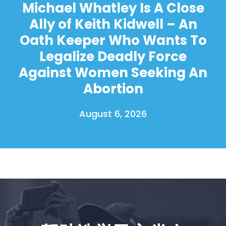
Michael Whatley Is A Close
Ally of Keith Kidwell – An
Oath Keeper Who Wants To
Legalize Deadly Force
Against Women Seeking An
Abortion
August 6, 2026
首页
Shop
Take Back the Courts
与我们合作
新闻
您的派对
行动