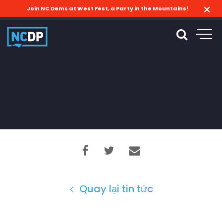
Join NC Dems at West Fest, a Party in the Mountains!
Quay lại tin tức