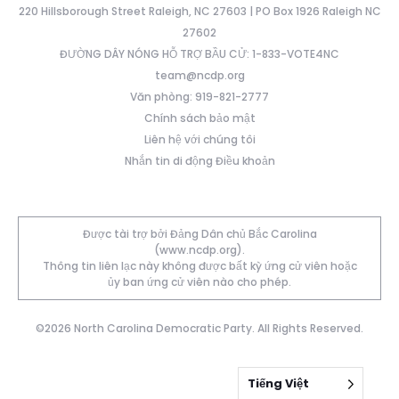
220 Hillsborough Street Raleigh, NC 27603 | PO Box 1926 Raleigh NC
27602
ĐƯỜNG DÂY NÓNG HỖ TRỢ BẦU CỬ: 1-833-VOTE4NC
team@ncdp.org
Văn phòng: 919-821-2777
Chính sách bảo mật
Liên hệ với chúng tôi
Nhắn tin di động Điều khoản
Được tài trợ bởi Đảng Dân chủ Bắc Carolina
(www.ncdp.org).
Thông tin liên lạc này không được bất kỳ ứng cử viên hoặc
ủy ban ứng cử viên nào cho phép.
©2026 North Carolina Democratic Party. All Rights Reserved.
Tiếng Việt