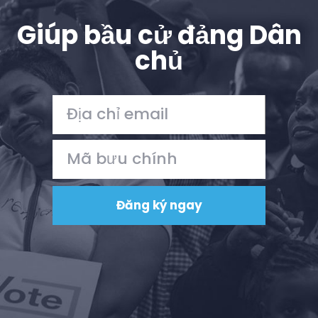
Giúp bầu cử đảng Dân
chủ
Trang chủ
Shop
Take Back the Courts
Làm việc với chúng tôi
Nhấn
Bữa tiệc của bạn
Hoạt động
Vote
Quyên tặng