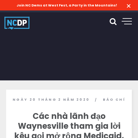
Join NC Dems at West Fest, a Party in the Mountains!
NGÀY 20 THÁNG 2 NĂM 2020
BÁO CHÍ
/
Các nhà lãnh đạo
Waynesville tham gia lời
kêu gọi mở rộng Medicaid,