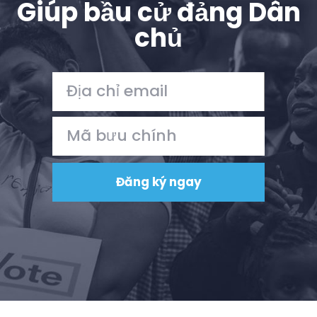
Giúp bầu cử đảng Dân
chủ
Trang chủ
Shop
Take Back the Courts
Làm việc với chúng tôi
Nhấn
Bữa tiệc của bạn
Hoạt động
Vote
Quyên tặng