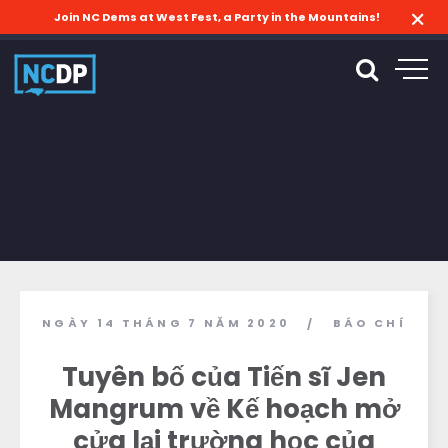
Join NC Dems at West Fest, a Party in the Mountains!
NGÀY 14 THÁNG 7 NĂM 2020
BÁO CHÍ
/
Tuyên bố của Tiến sĩ Jen
Mangrum về Kế hoạch mở
cửa lại trường học của