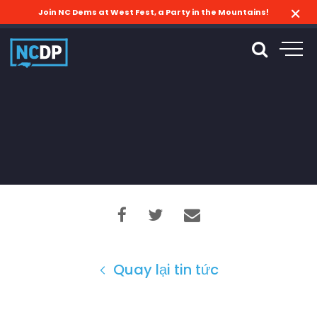
Join NC Dems at West Fest, a Party in the Mountains!
Quay lại tin tức