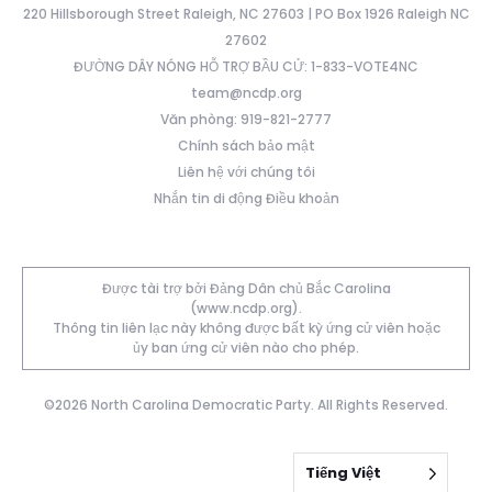
220 Hillsborough Street Raleigh, NC 27603 | PO Box 1926 Raleigh NC
27602
ĐƯỜNG DÂY NÓNG HỖ TRỢ BẦU CỬ: 1-833-VOTE4NC
team@ncdp.org
Văn phòng: 919-821-2777
Chính sách bảo mật
Liên hệ với chúng tôi
Nhắn tin di động Điều khoản
Được tài trợ bởi Đảng Dân chủ Bắc Carolina
(www.ncdp.org).
Thông tin liên lạc này không được bất kỳ ứng cử viên hoặc
ủy ban ứng cử viên nào cho phép.
©2026 North Carolina Democratic Party. All Rights Reserved.
Tiếng Việt