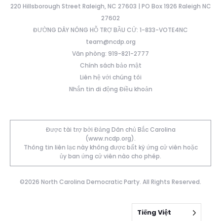
220 Hillsborough Street Raleigh, NC 27603 | PO Box 1926 Raleigh NC
27602
ĐƯỜNG DÂY NÓNG HỖ TRỢ BẦU CỬ: 1-833-VOTE4NC
team@ncdp.org
Văn phòng: 919-821-2777
Chính sách bảo mật
Liên hệ với chúng tôi
Nhắn tin di động Điều khoản
Được tài trợ bởi Đảng Dân chủ Bắc Carolina
(www.ncdp.org).
Thông tin liên lạc này không được bất kỳ ứng cử viên hoặc
ủy ban ứng cử viên nào cho phép.
©2026 North Carolina Democratic Party. All Rights Reserved.
Tiếng Việt