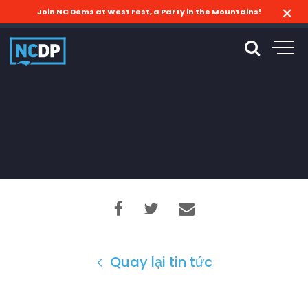
Join NC Dems at West Fest, a Party in the Mountains!
Quay lại tin tức