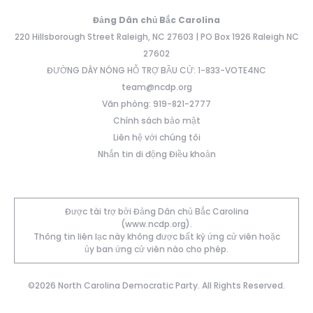
Đảng Dân chủ Bắc Carolina
220 Hillsborough Street Raleigh, NC 27603 | PO Box 1926 Raleigh NC
27602
ĐƯỜNG DÂY NÓNG HỖ TRỢ BẦU CỬ: 1-833-VOTE4NC
team@ncdp.org
Văn phòng: 919-821-2777
Chính sách bảo mật
Liên hệ với chúng tôi
Nhắn tin di động Điều khoản
Được tài trợ bởi Đảng Dân chủ Bắc Carolina
(www.ncdp.org).
Thông tin liên lạc này không được bất kỳ ứng cử viên hoặc
ủy ban ứng cử viên nào cho phép.
©2026 North Carolina Democratic Party. All Rights Reserved.