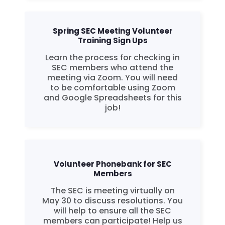
Take Back the Courts
Làm việc với chúng tôi
Nhấn
Spring SEC Meeting Volunteer
Bữa tiệc của bạn
Training Sign Ups
Hoạt động
Learn the process for checking in
Vote
SEC members who attend the
Quyên tặng
meeting via Zoom. You will need
to be comfortable using Zoom
and Google Spreadsheets for this
job!
Volunteer Phonebank for SEC
Members
The SEC is meeting virtually on
May 30 to discuss resolutions. You
will help to ensure all the SEC
members can participate! Help us