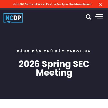
Join NC Dems at West Fest, a Party in the Mountains!
ĐẢNG DÂN CHỦ BẮC CAROLINA
2026 Spring SEC
Meeting