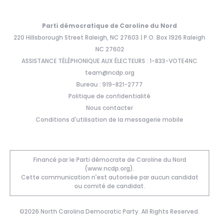
Parti démocratique de Caroline du Nord
220 Hillsborough Street Raleigh, NC 27603 | P.O. Box 1926 Raleigh
NC 27602
ASSISTANCE TÉLÉPHONIQUE AUX ÉLECTEURS : 1-833-VOTE4NC
team@ncdp.org
Bureau : 919-821-2777
Politique de confidentialité
Nous contacter
Conditions d'utilisation de la messagerie mobile
Financé par le Parti démocrate de Caroline du Nord
(www.ncdp.org).
Cette communication n'est autorisée par aucun candidat
ou comité de candidat.
©2026 North Carolina Democratic Party. All Rights Reserved.