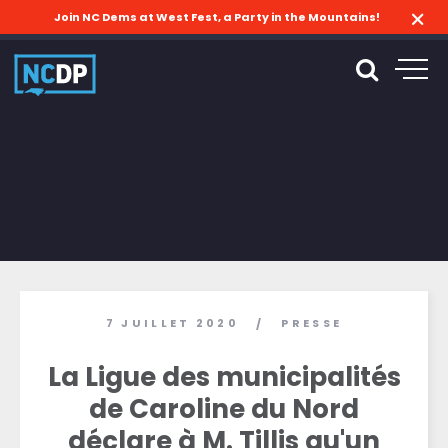
Join NC Dems at West Fest, a Party in the Mountains!
7 JUILLET 2020
PRESSE
/
La Ligue des municipalités
de Caroline du Nord
déclare à M. Tillis qu'un