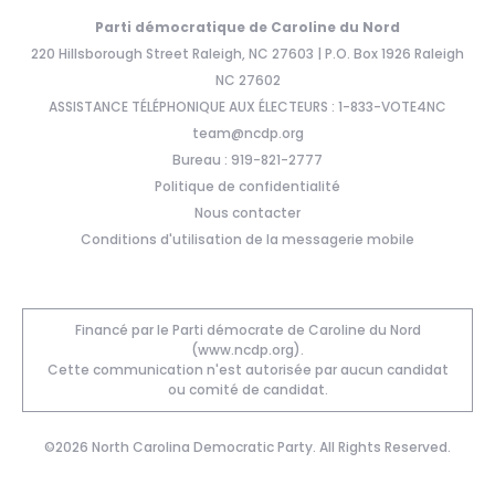
Parti démocratique de Caroline du Nord
220 Hillsborough Street Raleigh, NC 27603 | P.O. Box 1926 Raleigh
NC 27602
ASSISTANCE TÉLÉPHONIQUE AUX ÉLECTEURS : 1-833-VOTE4NC
team@ncdp.org
Bureau : 919-821-2777
Politique de confidentialité
Nous contacter
Conditions d'utilisation de la messagerie mobile
Financé par le Parti démocrate de Caroline du Nord
(www.ncdp.org).
Cette communication n'est autorisée par aucun candidat
ou comité de candidat.
©2026 North Carolina Democratic Party. All Rights Reserved.