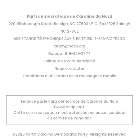
Parti démocratique de Caroline du Nord
220 Hillsborough Street Raleigh, NC 27603 | P.O. Box 1926 Raleigh
NC 27602
ASSISTANCE TÉLÉPHONIQUE AUX ÉLECTEURS : 1-833-VOTE4NC
team@ncdp.org
Bureau : 919-821-2777
Politique de confidentialité
Nous contacter
Conditions d'utilisation de la messagerie mobile
Financé par le Parti démocrate de Caroline du Nord
(www.ncdp.org).
Cette communication n'est autorisée par aucun candidat
ou comité de candidat.
©2026 North Carolina Democratic Party. All Rights Reserved.