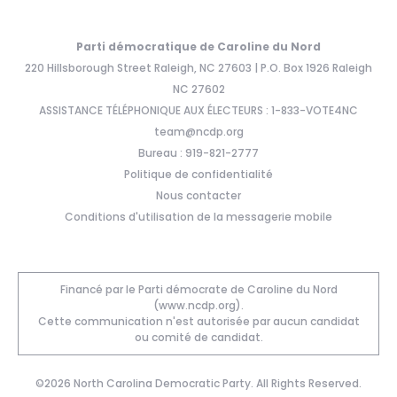
Parti démocratique de Caroline du Nord
220 Hillsborough Street Raleigh, NC 27603 | P.O. Box 1926 Raleigh
NC 27602
ASSISTANCE TÉLÉPHONIQUE AUX ÉLECTEURS : 1-833-VOTE4NC
team@ncdp.org
Bureau : 919-821-2777
Politique de confidentialité
Nous contacter
Conditions d'utilisation de la messagerie mobile
Financé par le Parti démocrate de Caroline du Nord
(www.ncdp.org).
Cette communication n'est autorisée par aucun candidat
ou comité de candidat.
©2026 North Carolina Democratic Party. All Rights Reserved.