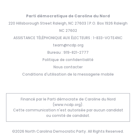
Parti démocratique de Caroline du Nord
220 Hillsborough Street Raleigh, NC 27603 | P.O. Box 1926 Raleigh
NC 27602
ASSISTANCE TÉLÉPHONIQUE AUX ÉLECTEURS : 1-833-VOTE4NC
team@ncdp.org
Bureau : 919-821-2777
Politique de confidentialité
Nous contacter
Conditions d'utilisation de la messagerie mobile
Financé par le Parti démocrate de Caroline du Nord
(www.ncdp.org).
Cette communication n'est autorisée par aucun candidat
ou comité de candidat.
©2026 North Carolina Democratic Party. All Rights Reserved.