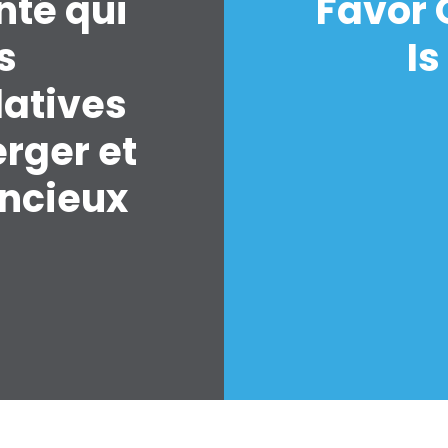
nté qui
Favor 
s
Is
latives
erger et
encieux