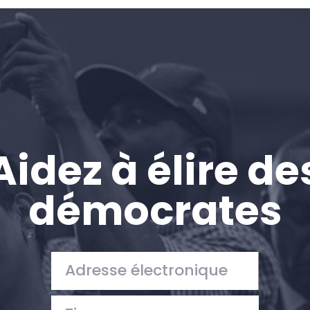
Accueil
Shop
Take Back the Courts
Travailler avec nous
Presse
Votre fête
Action
Aidez à élire de
Vote
Faire un don
démocrates