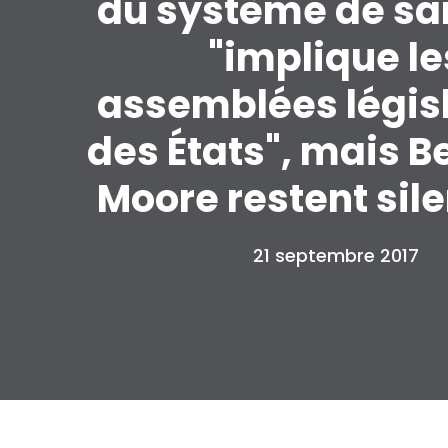
du système de sa
"implique le
assemblées légis
des États", mais B
Moore restent sil
21 septembre 2017