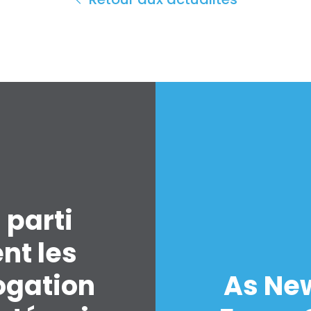
 parti
nt les
ogation
As New