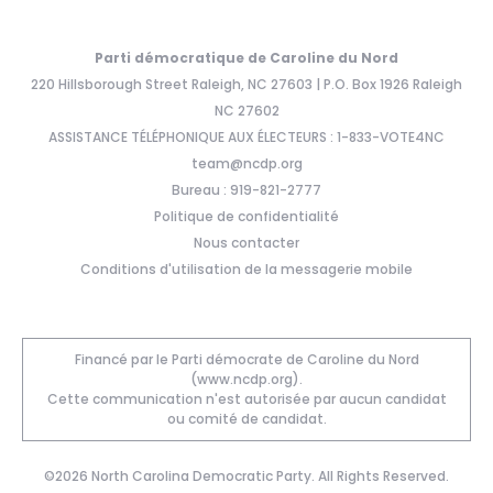
Parti démocratique de Caroline du Nord
220 Hillsborough Street Raleigh, NC 27603 | P.O. Box 1926 Raleigh
NC 27602
ASSISTANCE TÉLÉPHONIQUE AUX ÉLECTEURS : 1-833-VOTE4NC
team@ncdp.org
Bureau : 919-821-2777
Politique de confidentialité
Nous contacter
Conditions d'utilisation de la messagerie mobile
Financé par le Parti démocrate de Caroline du Nord
(www.ncdp.org).
Cette communication n'est autorisée par aucun candidat
ou comité de candidat.
©2026 North Carolina Democratic Party. All Rights Reserved.