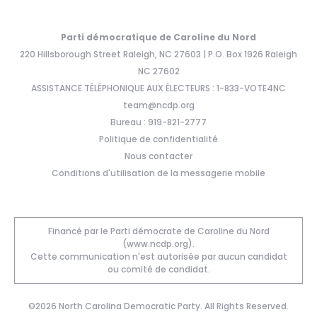
Parti démocratique de Caroline du Nord
220 Hillsborough Street Raleigh, NC 27603 | P.O. Box 1926 Raleigh
NC 27602
ASSISTANCE TÉLÉPHONIQUE AUX ÉLECTEURS : 1-833-VOTE4NC
team@ncdp.org
Bureau : 919-821-2777
Politique de confidentialité
Nous contacter
Conditions d'utilisation de la messagerie mobile
Financé par le Parti démocrate de Caroline du Nord
(www.ncdp.org).
Cette communication n'est autorisée par aucun candidat
ou comité de candidat.
©2026 North Carolina Democratic Party. All Rights Reserved.