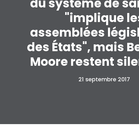
du système de sa
"implique le
assemblées légis
des États", mais B
Moore restent sil
21 septembre 2017