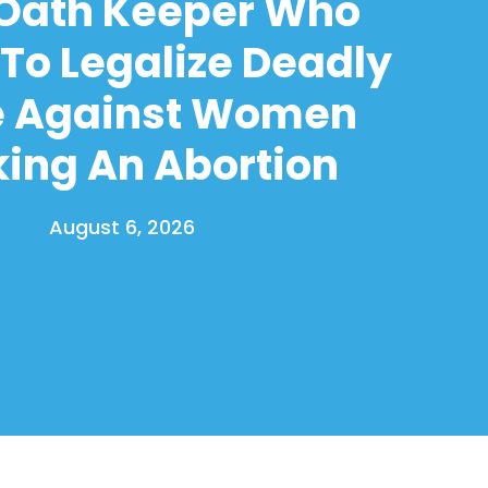
 Oath Keeper Who
To Legalize Deadly
e Against Women
ing An Abortion
August 6, 2026