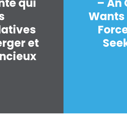
nté qui
– An
s
Wants 
latives
Forc
erger et
Seek
encieux