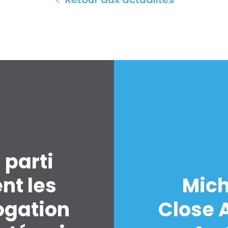
 parti
nt les
Mich
ogation
Close A