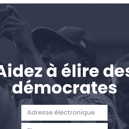
Accueil
Shop
Take Back the Courts
Travailler avec nous
Presse
Votre fête
Action
Aidez à élire de
Vote
Faire un don
démocrates