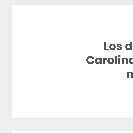
Los 
Carolin
m