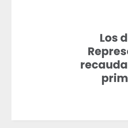
Los 
Repres
recaudan
prim