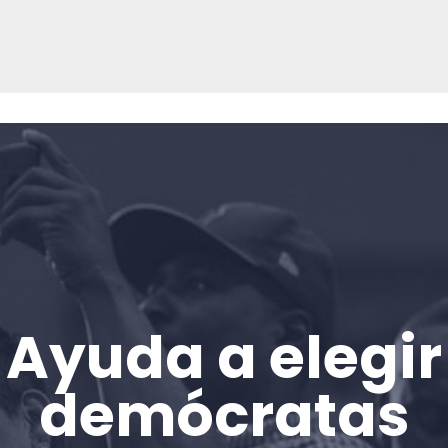
Inicio
Shop
Take Back the Courts
Trabaja con nosotros
Pulse
Su fiesta
Acción
Vote
Donar
Ayuda a elegir
demócratas