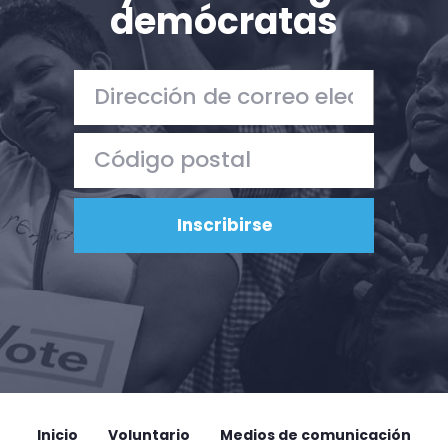
demócratas
Inicio
Shop
Take Back the Courts
Trabaja con nosotros
Pulse
Su fiesta
Acción
Vote
Donar
Inicio
Voluntario
Medios de comunicación