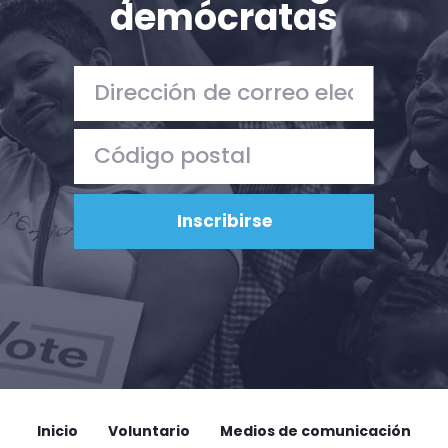
demócratas
Acción
Vote
Donar
Inicio
Voluntario
Medios de comunicación