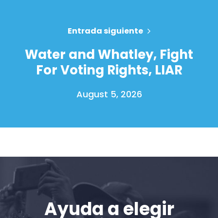
Entrada siguiente
Water and Whatley, Fight
For Voting Rights, LIAR
August 5, 2026
Inicio
Shop
Take Back the Courts
Trabaja con nosotros
Ayuda a elegir
Pulse
Su fiesta