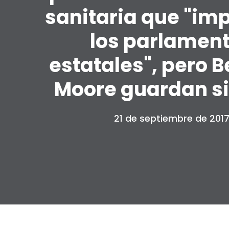
sanitaria que "imp
los parlamen
estatales", pero B
Moore guardan si
21 de septiembre de 201