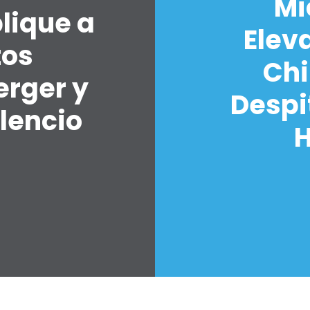
Mi
lique a
Elev
tos
Chi
erger y
Despi
lencio
H
7