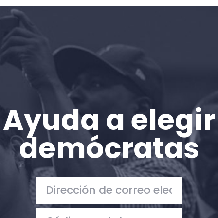
Inicio
Shop
Take Back the Courts
Trabaja con nosotros
Pulse
Su fiesta
Acción
Ayuda a elegir
Vote
Donar
demócratas