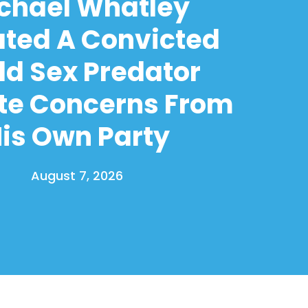
chael Whatley
ated A Convicted
ld Sex Predator
te Concerns From
is Own Party
August 7, 2026