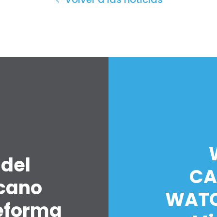
 del
CA
icano
WATC
eforma