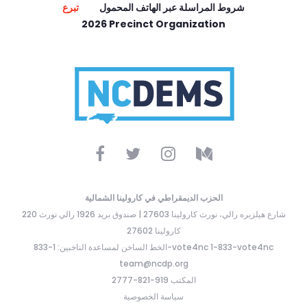
شروط المراسلة عبر الهاتف المحمول
تبرع
2026 Precinct Organization
الحزب الديمقراطي في كارولينا الشمالية
220 شارع هيلزبره رالي، نورث كارولينا 27603 | صندوق بريد 1926 رالي نورث
كارولينا 27602
الخط الساخن لمساعدة الناخبين: 1-833-vote4nc 1-833-vote4nc
team@ncdp.org
المكتب 919-821-2777
سياسة الخصوصية