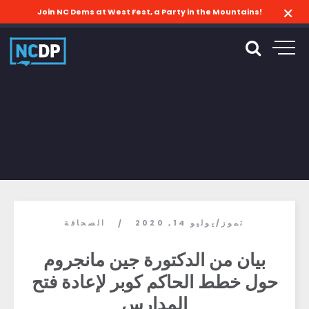
Join NC Dems at West Fest, a Party in the Mountains!
تموز/يوليو 14, 2020
الصحافة
/
بيان من الدكتورة جين مانجروم
حول خطط الحاكم كوبر لإعادة فتح
المدارس