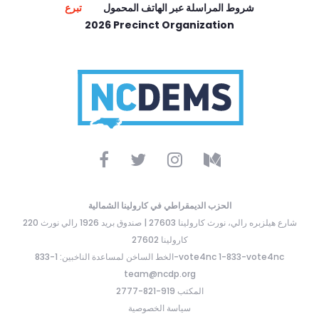
شروط المراسلة عبر الهاتف المحمول
تبرع
2026 Precinct Organization
الحزب الديمقراطي في كارولينا الشمالية
220 شارع هيلزبره رالي، نورث كارولينا 27603 | صندوق بريد 1926 رالي نورث
كارولينا 27602
الخط الساخن لمساعدة الناخبين: 1-833-vote4nc 1-833-vote4nc
team@ncdp.org
المكتب 919-821-2777
سياسة الخصوصية