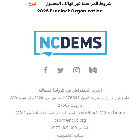
شروط المراسلة عبر الهاتف المحمول
تبرع
2026 Precinct Organization
الحزب الديمقراطي في كارولينا الشمالية
220 شارع هيلزبره رالي، نورث كارولينا 27603 | صندوق بريد 1926 رالي نورث
كارولينا 27602
الخط الساخن لمساعدة الناخبين: 1-833-vote4nc 1-833-vote4nc
team@ncdp.org
المكتب 919-821-2777
سياسة الخصوصية