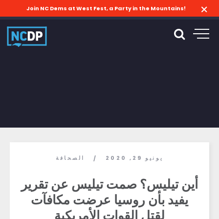
Join NC Dems at West Fest, a Party in the Mountains!
يونيو 29, 2020
الصحافة
/
أين تيليس؟ صمت تيليس عن تقرير
يفيد بأن روسيا عرضت مكافآت
لقتل القوات الأمريكية