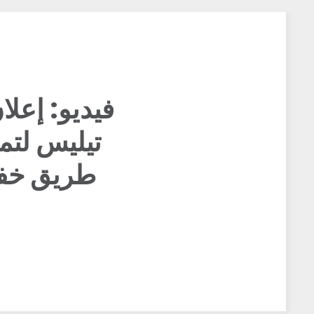
فيديو: إعل
تيليس لتم
طريق خفض