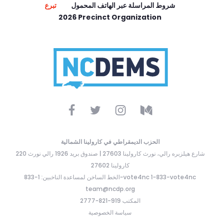
شروط المراسلة عبر الهاتف المحمول
تبرع
2026 Precinct Organization
الحزب الديمقراطي في كارولينا الشمالية
220 شارع هيلزبره رالي، نورث كارولينا 27603 | صندوق بريد 1926 رالي نورث
كارولينا 27602
الخط الساخن لمساعدة الناخبين: 1-833-vote4nc 1-833-vote4nc
team@ncdp.org
المكتب 919-821-2777
سياسة الخصوصية