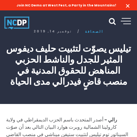
Join NC Dems at West Fest, a Party in the Mountains!
/
نوفمبر 14, 2019
الصحافة
تيليس يصوّت لتثبيت حليف ديفوس
المثير للجدل والناشط الحزبي
المناهض للحقوق المدنية في
منصب قاضٍ فيدرالي مدى الحياة
رالي -
أصدر المتحدث باسم الحزب الديمقراطي في ولاية
كارولينا الشمالية روبرت هوارد البيان التالي بعد أن صوّت
السيناتور توم تيليس لتثبيت ستيفن ميناشي في منصب القاضي