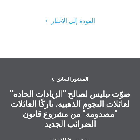
العودة إلى الأخبار
الصفحة الرئيسية
Shop
Take Back the Courts
العمل معنا
الصحافة
المنشور السابق
حفلتك
صوّت تيليس لصالح "الزيادات الحادة"
الإجراء
Vote
لعائلات النجوم الذهبية، تاركًا العائلات
تبرع
"مصدومة" من مشروع قانون
الضرائب الجديد
15 نوفمبر 2019