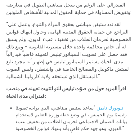
الفيدرالي على الرغم من سجل ميناشي الطويل في معارضة
وتقويض المساواة في حماية الحقوق المدنية للأشخاص الملونين:
"لقد ندد ستيفن ميناشي بحقوق المرأة والتنوع، وعمل على
التراجع عن حماية الحقوق المدنية الهامة، وحاول انتهاك قوانين
الخصوصية لحرمان الطلاب من تخفيف عبء الديون، ولم يسبق
له أن خاض محاكمة واحدة خلال مسيرته القانونية - ومع ذلك
فقد حصل على تصويت السيناتور تيليس لتعيينه قاضياً فيدرالياً
مدى الحياة. يستمر السيناتور تيليس في إظهار أنه مجرد تابع
لميتش ماكونيل والمصالح الخاصة في واشنطن، وليس الصوت
المستقل الذي تستحقه ولاية كارولينا الشمالية."
اقرأ المزيد حول من صوّت تيليس للتو لتثبيت تعيينه في منصب
فيدرالي مدى الحياة:
نيويورك تايمز
: "ساعد ستيفن ميناشي، الذي يواجه تصويتًا
رئيسيًا يوم الخميس، في وضع خطة وزارة التعليم لاستخدام
بيانات الضمان الاجتماعي لحرمان الطلاب من تخفيف عبء
الديون، وهو جهد حكم قاضٍ بأنه ينتهك قوانين الخصوصية."