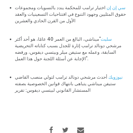
سي إن إن
اختيار ترامب للمحكمة يندد بالنسويات ومجموعات
حقوق المثليين وجهود التنوع في افتتاحيات التسعينيات والعقد
الأول من القرن الحادي والعشرين
سليت
"ميناشي، البالغ من العمر 40 عامًا، هو أحد أكثر
مرشحي دونالد ترامب إثارة للجدل بسبب كتاباته التحريضية
السابقة، وعمله مع ستيفن ميلر وبيتسي ديفوس، ورفضه
الإجابة عن أسئلة اللجنة حول هذا العمل".
نيوزويك
أحدث مرشحي دونالد ترامب لتولي منصب القاضي
ستيفن ميناشي يتباهى بانتهاك قوانين الخصوصية بصفته
المستشار القانوني لبيتسي ديفوس: تقرير