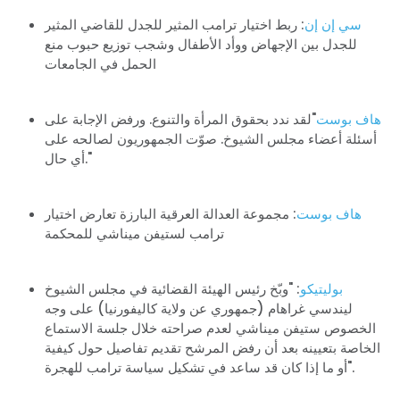
سي إن إن
: ربط اختيار ترامب المثير للجدل للقاضي المثير
للجدل بين الإجهاض ووأد الأطفال وشجب توزيع حبوب منع
الحمل في الجامعات
هاف بوست
"لقد ندد بحقوق المرأة والتنوع. ورفض الإجابة على
أسئلة أعضاء مجلس الشيوخ. صوّت الجمهوريون لصالحه على
أي حال."
هاف بوست
: مجموعة العدالة العرقية البارزة تعارض اختيار
ترامب لستيفن ميناشي للمحكمة
بوليتيكو
: "وبّخ رئيس الهيئة القضائية في مجلس الشيوخ
ليندسي غراهام (جمهوري عن ولاية كاليفورنيا) على وجه
الخصوص ستيفن ميناشي لعدم صراحته خلال جلسة الاستماع
الخاصة بتعيينه بعد أن رفض المرشح تقديم تفاصيل حول كيفية
أو ما إذا كان قد ساعد في تشكيل سياسة ترامب للهجرة".