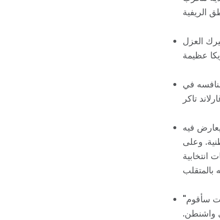
يرك العزل
منافسه في
يعارض فيه
نية. وعلى
 انتخابية
"قال جيم ووماك، رئيس الحزب الجمهوري في مقاطعة لي الريفية: "إذا كنت سأقوم
ي واشنطن.