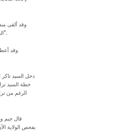
وقد ألقى منذ
الذي لا أساس له" وتبنى شعار "ترامب وتيليس: الحفاظ على أمريكا عظيمة".
وقد أعطى
دخل السيد تاكر ا
خطة السيد ترام
الرغم من تراج
بفحص الولاية الآ