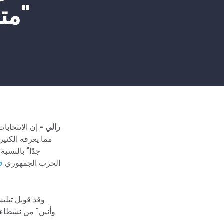
"مت
رالي -
إن الانتخابا
مما يعرفه الكثي
جدًا" بالنسب
الحزب الجمهوري
ف
وقد قوبل تيليس
وأنين" من نشطاء 