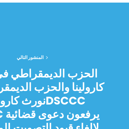
المنشور التالي
الحزب الديمقراطي ف
كارولينا والحزب الديمق
نورث كارولينا 
لإلغاء قيود التصويت ال