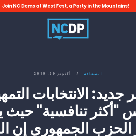
Join NC Dems at West Fest, a Party in the Mountains!
/
أكتوبر 29, 2019
الصحافة
ر جديد: الانتخابات التمهي
س "أكثر تنافسية" حيث 
 الحزب الجمهوري إن ا