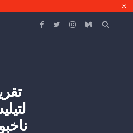
تقري
لتيلي
ناخبو