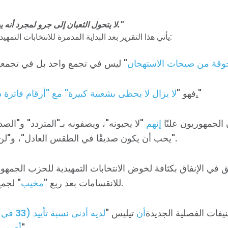
"لا يتحول الثعبان إلى جرو لمجرد أنه يضع طوق البراغيث."
يأتي هذا التقرير بعد البداية المدمرة للانتخابات التمهيدية للجمهوري تيليس:
وقة من صيحات الاستهجان
"
.
فهو "
لا يزال لا يحظى بشعبية كبيرة" مع "أرقام فاترة 
 الجمهوريون علنًا
إنهم
"لا يحبونه"، ويصفونه بـ"المتردد" و"الصد
يحب أن يكون صديقًا في الطقس العادل"، و"لن أصوت له".
ق في الإنفاق بكثافة لخوض الانتخابات التمهيدية للحزب الجمهور
" لجمع التبرعات.
للانقسامات بعد ربع "
مخيب
فات الفصلية الجديدة
أن
تيليس "
لديه أدنى ن
".
أي سين