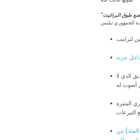
داخل حزبه
يق الذي لا
ي المثيرة
سبة تأييد (33 في المئة) من
اتور حالي