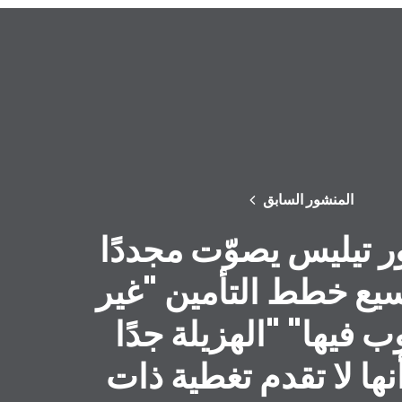
المنشور السابق
ر تيليس يصوّت مجددًا
يع خطط التأمين "غير
 فيها" "الهزيلة جدًا
نها لا تقدم تغطية ذات