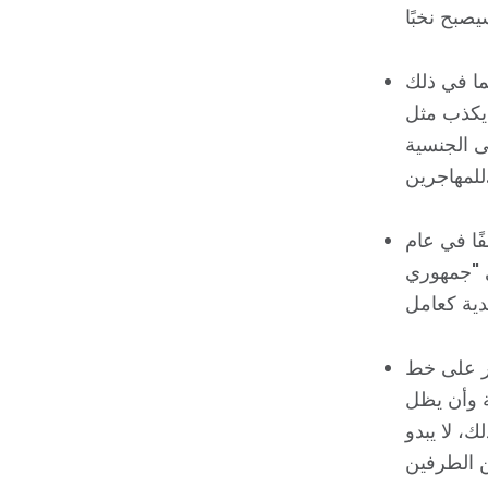
ما في ذلك
"يكذب مثل
ى الجنسية
ين.
ا في عام
ى "جمهوري
ير على خط
ية وأن يظل
ك، لا يبدو