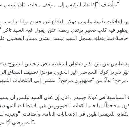
العمل معنا
وأضاف: "إذا عاد الرئيس إلى موقف محايد، فإن تيليس سيصبح نخبًا."
الصحافة
حفلتك
س إعلانات بقيمة مليوني دولار للدفاع عن حسن نوايا ترامب، ب
الإجراء
 يظهر فيه كلب صغير يرتدي ربطة عنق، يقول فيه السيد تاكر 
Vote
خاصةً فيما يتعلق بسجل السيد تيليس بشأن مسار الحصول عل
تبرع
للمهاجر
د تيليس من بين أكثر شاغلي المناصب في مجلس الشيوخ ضعفً
وقد غيّر تقرير كوك السياسي غير الحزبي مؤخرًا تصنيف السباق إل
مرجح" بدلًا من "جمهوري مرجح"، مشيرًا إلى الانتخابات التمهيدية كعامل.
ة السياسية في كوك جينيفر دافي إن على السيد تيليس أن يس
ون محافظًا بما فيه الكفاية للجمهوريين في الانتخابات التمهيد
 الكفاية للديمقراطيين في الانتخابات العامة. وأضافت: "ونتيجة لذل
أنه يرضي أيًا من الطرفين".