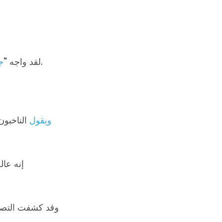
" ليس في تجمع واحد بل في تجمعين لترامب.
لقد واجه "
ج
ويقول
الناخبون
إنه عال
وقد كشفت التصني