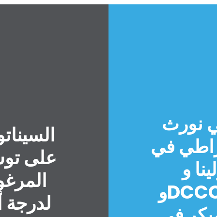
ي نورث
السيناتو
راطي في
على توس
وDSCCC
المرغوب
وDCCC يرفعون دعوى قضائية
لدرجة أ
مبكر في