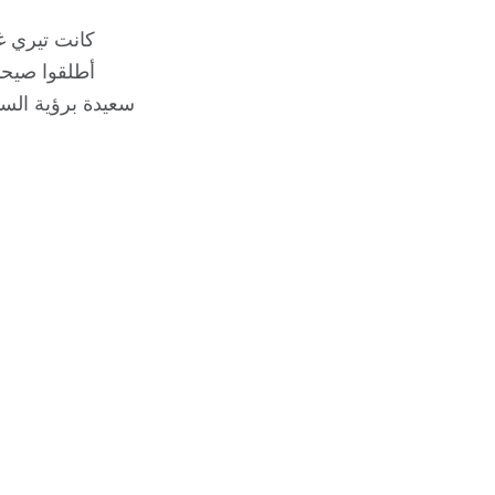
كانت تيري غو
أطلقوا صيحا
سعيدة برؤية السي