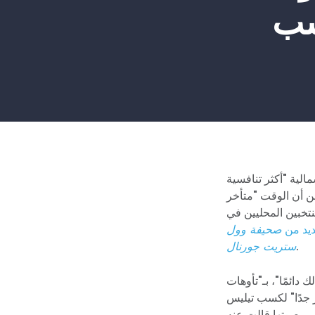
سب
مالية "أكثر تنافسية
ن أن الوقت "متأخر
نتخبين المحليين في
ديد من
صحيفة وول
.
ستريت جورنال
دائمًا"، بـ"تأوهات
 جدًا" لكسب تيليس
صوتها قالت عنه