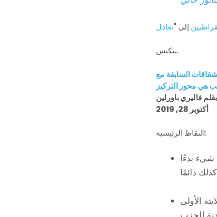
قراطيين
إلى "
تعادل
ييكيس.
نشقاقات السابقة مع
ب هي محور التركيز
قلم فاليري باورلين
أكتوبر 28, 2019
النقاط الرئيسية:
شيء بدءًا
ته الأولى
يدية للحزب