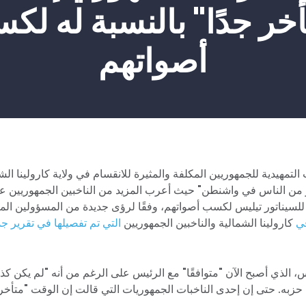
أخر جدًا" بالنسبة له لك
أصواتهم
ت التمهيدية للجمهوريين المكلفة والمثيرة للانقسام في ولاية كارولينا الش
ر من الناس في واشنطن" حيث أعرب المزيد من الناخبين الجمهوريين ع
ة للسيناتور تيليس لكسب أصواتهم، وفقًا لرؤى جديدة من المسؤولين الم
ي
كارولينا الشمالية والناخبين الجمهوريين
التي تم تفصيلها في تقرير ج
، الذي أصبح الآن "متوافقًا" مع الرئيس على الرغم من أنه "لم يكن كذلك 
حزبه. حتى إن إحدى الناخبات الجمهوريات التي قالت إن الوقت "متأخر