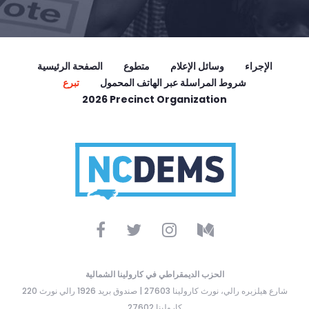
الإجراء
وسائل الإعلام
متطوع
الصفحة الرئيسية
شروط المراسلة عبر الهاتف المحمول
تبرع
2026 Precinct Organization
الحزب الديمقراطي في كارولينا الشمالية
220 شارع هيلزبره رالي، نورث كارولينا 27603 | صندوق بريد 1926 رالي نورث
كارولينا 27602