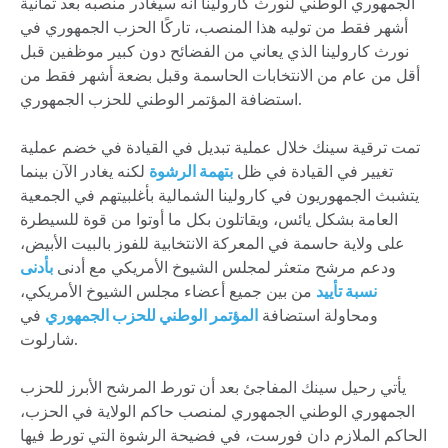
الجمهوري الوطني لنورث كارولينا أنه سيغادر منصبه بعد ثمانية
أشهر فقط من توليه هذا المنصب، تاركًا الحزب الجمهوري في
نورث كارولينا الذي يعاني من الفضائح دون كبير موظفين قبل
أقل من عام من الانتخابات الحاسمة وقبل بضعة أشهر فقط من
استضافة المؤتمر الوطني للحزب الجمهوري.
تمت ترقية سينك خلال عملية تبديل في القيادة في خضم عملية
تغيير في القيادة في ظل
بتهمة الرشوة
لكنه يغادر الآن بينما
يتشبث الجمهوريون في كارولينا الشمالية بأغلبيتهم في الجمعية
العامة بشكل يائس، ويقاتلون بكل ما أوتوا من قوة للسيطرة
على ولاية حاسمة في المعركة الانتخابية للفوز بالبيت الأبيض،
ودعم مرشح متعثر لمجلس الشيوخ الأمريكي مع أدنى
بأدنى
نسبة تأييد
من بين جميع أعضاء مجلس الشيوخ الأمريكي،
ومحاولة استضافة
المؤتمر الوطني للحزب الجمهوري
في
شارلوت.
يأتي رحيل سينك المفاجئ بعد أن تورط المرشح الأبرز للحزب
الجمهوري الوطني الجمهوري لمنصب حاكم الولاية في الحزب،
الحاكم الملازم دان فورست، في فضيحة الرشوة التي تورط فيها