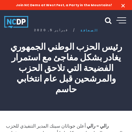
Join NC Dems at West Fest, a Party in the Mountains!
/
فبراير 5, 2020
الصحافة
رئيس الحزب الوطني الجمهوري
يغادر بشكل مفاجئ مع استمرار
الفضيحة التي تلاحق الحزب
والمرشحين قبل عام انتخابي
حاسم
رالي - رالي
أعلن جوناثان سينك المدير التنفيذي للحزب