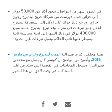
في غضون شهر من التواصل، تدفق أكثر من 50,000 دولار
إلى خزائن حملة فورست من شركاء جريج ليندبرج وجون
جراي، ويرجع ذلك جزئيًا على الأقل إلى استضافة ليندبرج
لحفل جمع تبرعات في منزله. وقد تبرع ليندبرج نفسه بمبلغ
400,000 دولار في ذلك الشهر إلى لجنة سياسية ثانية
يسيطر عليها نائب الحاكم وتقبل تبرعات غير محدودة.
هيئة محلفين كبرى فيدرالية
اتهمت ليندبرغ وغراي في مارس
2019,
وأصبح من الواضح أن كوسي كان يعمل مع محققين
فيدراليين، ويسجل المحادثات في القضية التي ستُعرض على
المحاكمة في وقت لاحق من هذا الشهر.
الصفحة الرئيسية
Shop
Take Back the Courts
العمل معنا
الصحافة