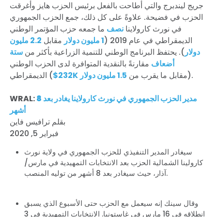
جريج ليندبرج والتي أطاحت بالفعل برئيس الحزب هايز وأغرقت
الحزب في فضيحة.
علاوةً على كل ذلك، جمع الحزب الجمهوري
في نورث كارولاينا
نصف
ما جمعه حزب المؤتمر الوطني
الديمقراطي في عام 2019 (
1 مليون دولار
مقابل
2.2 مليون
دولار
). يحتفظ البرنامج الوطني للتنمية الزراعية بأكثر من
ستة
أضعاف
مقارنةً بالنقدية المتوافرة لدى الحزب الوطني
).
مقابل ما يقرب من
1.5 مليون دولار
$232K
الديمقراطي (
مدير الحزب الجمهوري في نورث كارولاينا يغادر بعد 8
WRAL:
أشهر
بقلم ترافيس فاين
فبراير 5, 2020
سيغادر المدير التنفيذي للحزب الجمهوري في ولاية نورث
كارولينا الشمالية الحزب بعد الانتخابات التمهيدية في مارس/
آذار، حيث سيغادر بعد 8 أشهر من توليه المنصب.
وقال سينك إنه سيعمل مع الحزب حتى الأسبوع الذي يسبق
انطلاقه في 16 مارس في غاستونيا. الانتخابات التمهيدية في 3