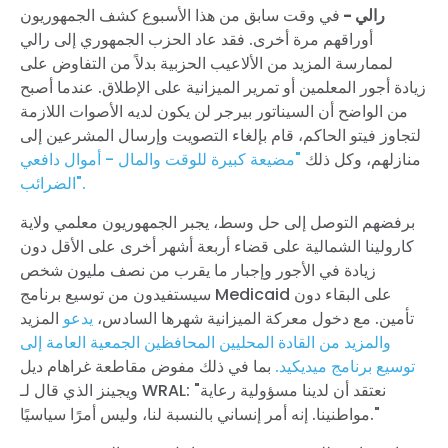
رالي -
في وقت سابق من هذا الأسبوع كشف الجمهوريون
أوراقهم مرة أخرى. فقد عاد الحزب الجمهوري إلى رالي
لممارسة المزيد من الألاعيب الحزبية بدلاً من التفاوض على
زيادة أجور المعلمين أو تمرير الميزانية على الإطلاق. عندما أصبح
من الواضح أن السيناتور بيرجر لن يكون لديه الأصوات اللازمة
لتجاوز فيتو الحاكم، قام بإلغاء التصويت وإرسال المشرعين إلى
منازلهم، وكل ذلك
"مضيعة كبيرة للوقت والمال - أموال دافعي
الضرائب".
برفضهم التوصل إلى حل وسط، يجبر الجمهوريون معلمي ولاية
كارولينا الشمالية على قضاء أربعة أشهر أخرى على الأقل دون
زيادة في الأجور وإجبار ما يقرب من نصف مليون شخص
سيستفيدون من توسيع برنامج Medicaid على البقاء دون
تأمين. مع دخول معركة الميزانية شهرها السادس،
يدعو
المزيد
والمزيد من القادة المحليين المحافظين الجمعية العامة إلى
توسيع برنامج ميديكيد.
بما في ذلك مفوض مقاطعة غراهام ديل
ويجينز الذي قال لـ WRAL: "نعتقد أن لدينا مسؤولية رعاية
مواطنينا. إنه أمر إنساني بالنسبة لنا، وليس أمرًا سياسيًا."