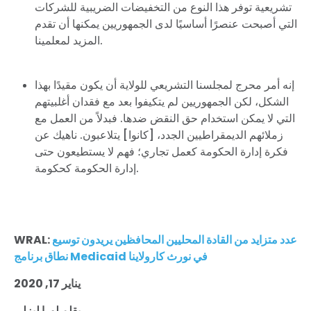
تشريعية توفر هذا النوع من التخفيضات الضريبية للشركات
التي أصبحت عنصرًا أساسيًا لدى الجمهوريين يمكنها أن تقدم
المزيد لمعلمينا.
إنه أمر محرج لمجلسنا التشريعي للولاية أن يكون مقيدًا بهذا
الشكل، لكن الجمهوريين لم يتكيفوا بعد مع فقدان أغلبيتهم
التي لا يمكن استخدام حق النقض ضدها. فبدلاً من العمل مع
زملائهم الديمقراطيين الجدد، [كانوا] يتلاعبون. ناهيك عن
فكرة إدارة الحكومة كعمل تجاري؛ فهم لا يستطيعون حتى
إدارة الحكومة كحكومة.
عدد متزايد من القادة المحليين المحافظين يريدون توسيع
WRAL:
نطاق برنامج Medicaid في نورث كارولاينا
يناير 17, 2020
بقلم لورا ليزلي