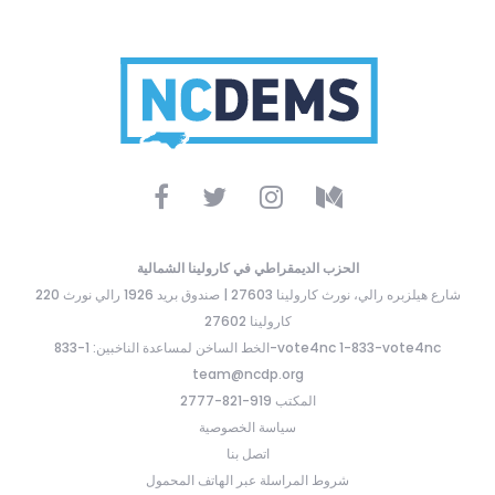
الحزب الديمقراطي في كارولينا الشمالية
220 شارع هيلزبره رالي، نورث كارولينا 27603 | صندوق بريد 1926 رالي نورث
كارولينا 27602
الخط الساخن لمساعدة الناخبين: 1-833-vote4nc 1-833-vote4nc
team@ncdp.org
المكتب 919-821-2777
سياسة الخصوصية
اتصل بنا
شروط المراسلة عبر الهاتف المحمول