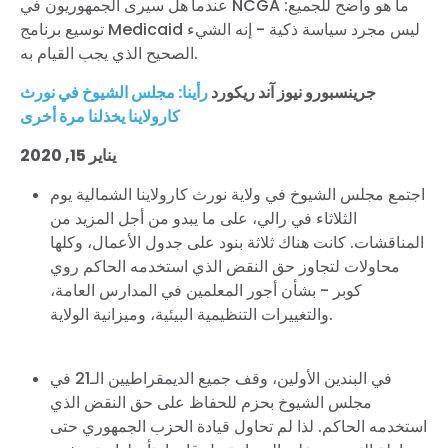
عندما
هل سيرى الجمهوريون في NCGA ما هو واضح للجميع:
توسيع برنامج Medicaid ليس مجرد سياسة ذكية - إنه الشيء
الصحيح الذي يجب القيام به.
جرينسبورو نيوز آند ريكورد
رأينا: مجلس الشيوخ في نورث
كارولاينا يخذلنا مرة أخرى
يناير 15, 2020
اجتمع مجلس الشيوخ في ولاية نورث كارولاينا الشمالية يوم
الثلاثاء في رالي، على ما يبدو من أجل المزيد من
المناقشات. كانت هناك ثلاثة بنود على جدول الأعمال، وكلها
محاولات لتجاوز حق النقض الذي استخدمه الحاكم روي
كوبر - بشأن أجور المعلمين في المدارس العامة،
والتغييرات التنظيمية البيئية، وميزانية الولاية.
في البندين الأولين، وقف جميع الديمقراطيين الـ21 في
مجلس الشيوخ بحزم للحفاظ على حق النقض الذي
استخدمه الحاكم. لذا لم تحاول قيادة الحزب الجمهوري حتى