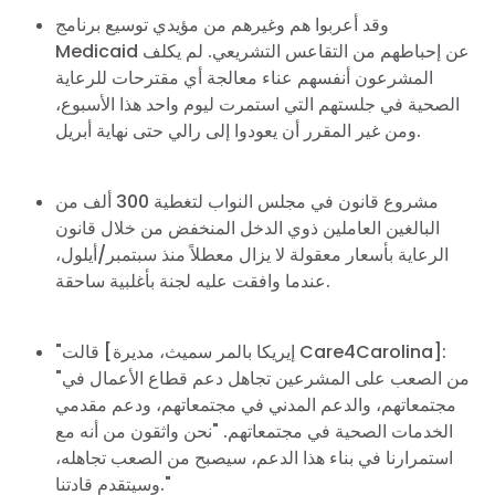
وقد أعربوا هم وغيرهم من مؤيدي توسيع برنامج
الصفحة الرئيسية
Medicaid عن إحباطهم من التقاعس التشريعي. لم يكلف
Shop
المشرعون أنفسهم عناء معالجة أي مقترحات للرعاية
Take Back the Courts
الصحية في جلستهم التي استمرت ليوم واحد هذا الأسبوع،
العمل معنا
ومن غير المقرر أن يعودوا إلى رالي حتى نهاية أبريل.
الصحافة
حفلتك
مشروع قانون في مجلس النواب لتغطية 300 ألف من
الإجراء
البالغين العاملين ذوي الدخل المنخفض من خلال قانون
Vote
الرعاية بأسعار معقولة لا يزال معطلاً منذ سبتمبر/أيلول،
تبرع
عندما وافقت عليه لجنة بأغلبية ساحقة.
"قالت [إيريكا بالمر سميث، مديرة Care4Carolina]:
"من الصعب على المشرعين تجاهل دعم قطاع الأعمال في
مجتمعاتهم، والدعم المدني في مجتمعاتهم، ودعم مقدمي
الخدمات الصحية في مجتمعاتهم. "نحن واثقون من أنه مع
استمرارنا في بناء هذا الدعم، سيصبح من الصعب تجاهله،
وسيتقدم قادتنا."