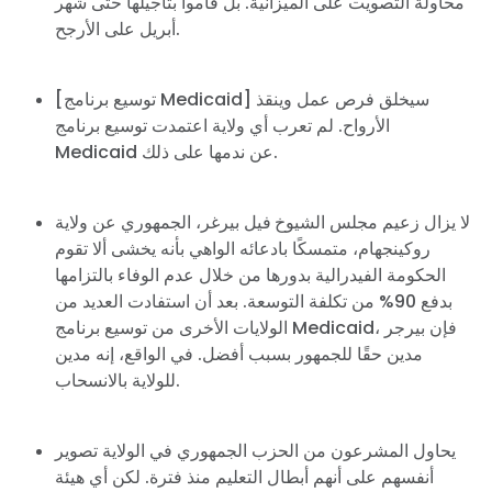
محاولة التصويت على الميزانية. بل قاموا بتأجيلها حتى شهر
أبريل على الأرجح.
[توسيع برنامج Medicaid] سيخلق فرص عمل وينقذ
الأرواح. لم تعرب أي ولاية اعتمدت توسيع برنامج
Medicaid عن ندمها على ذلك.
لا يزال زعيم مجلس الشيوخ
فيل بيرغر، الجمهوري عن ولاية
روكينجهام، متمسكًا بادعائه الواهي بأنه يخشى ألا تقوم
الحكومة الفيدرالية بدورها من خلال عدم الوفاء بالتزامها
بدفع 90% من تكلفة التوسعة. بعد أن استفادت العديد من
الولايات الأخرى من توسيع برنامج Medicaid، فإن بيرجر
مدين حقًا للجمهور بسبب أفضل. في الواقع، إنه مدين
للولاية بالانسحاب.
يحاول المشرعون من الحزب الجمهوري في الولاية تصوير
أنفسهم على أنهم أبطال التعليم منذ فترة. لكن أي هيئة