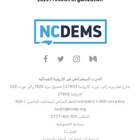
الحزب الديمقراطي في كارولينا الشمالية
220 شارع هيلزبره رالي، نورث كارولينا 27603 | صندوق بريد 1926 رالي نورث
كارولينا 27602
الخط الساخن لمساعدة الناخبين: 1-833-vote4nc 1-833-vote4nc
team@ncdp.org
المكتب 919-821-2777
سياسة الخصوصية
اتصل بنا
شروط المراسلة عبر الهاتف المحمول