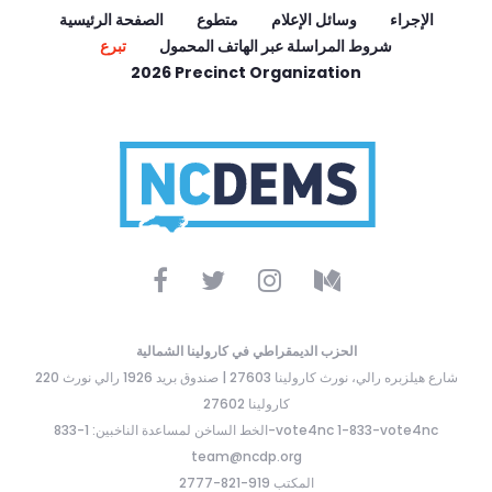
الإجراء
وسائل الإعلام
متطوع
الصفحة الرئيسية
شروط المراسلة عبر الهاتف المحمول
تبرع
2026 Precinct Organization
الحزب الديمقراطي في كارولينا الشمالية
220 شارع هيلزبره رالي، نورث كارولينا 27603 | صندوق بريد 1926 رالي نورث
كارولينا 27602
الخط الساخن لمساعدة الناخبين: 1-833-vote4nc 1-833-vote4nc
team@ncdp.org
المكتب 919-821-2777