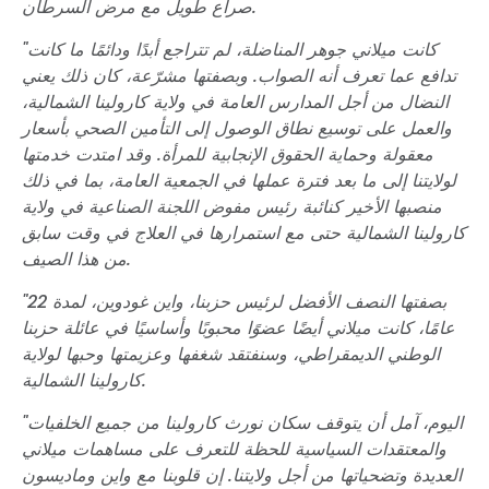
صراع طويل مع مرض السرطان.
"كانت ميلاني جوهر المناضلة، لم تتراجع أبدًا ودائمًا ما كانت
تدافع عما تعرف أنه الصواب. وبصفتها مشرّعة، كان ذلك يعني
النضال من أجل المدارس العامة في ولاية كارولينا الشمالية،
والعمل على توسيع نطاق الوصول إلى التأمين الصحي بأسعار
معقولة وحماية الحقوق الإنجابية للمرأة. وقد امتدت خدمتها
لولايتنا إلى ما بعد فترة عملها في الجمعية العامة، بما في ذلك
منصبها الأخير كنائبة رئيس مفوض اللجنة الصناعية في ولاية
كارولينا الشمالية حتى مع استمرارها في العلاج في وقت سابق
من هذا الصيف.
"بصفتها النصف الأفضل لرئيس حزبنا، واين غودوين، لمدة 22
عامًا، كانت ميلاني أيضًا عضوًا محبوبًا وأساسيًا في عائلة حزبنا
الوطني الديمقراطي، وسنفتقد شغفها وعزيمتها وحبها لولاية
كارولينا الشمالية.
"اليوم، آمل أن يتوقف سكان نورث كارولينا من جميع الخلفيات
والمعتقدات السياسية للحظة للتعرف على مساهمات ميلاني
العديدة وتضحياتها من أجل ولايتنا. إن قلوبنا مع واين وماديسون