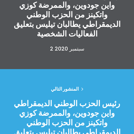
واين جودوين، والممرضة كوزي
واتكينز من الحزب الوطني
الديمقراطي يطالبان تيليس بتعليق
الفعاليات الشخصية
2 سبتمبر 2020
الصفحة الرئيسية
Shop
Take Back the Courts
المنشور التالي
العمل معنا
الصحافة
رئيس الحزب الوطني الديمقراطي
حفلتك
واين جودوين، والممرضة كوزي
الإجراء
واتكينز من الحزب الوطني
Vote
تبرع
الديمقراطي يطالبان تيليس بتعليق