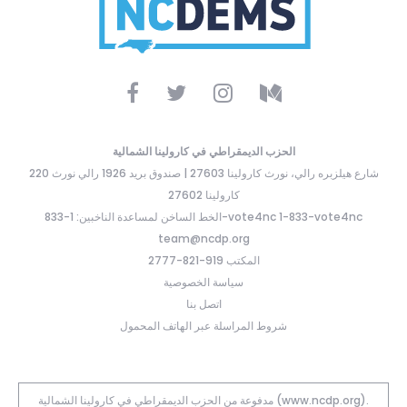
الحزب الديمقراطي في كارولينا الشمالية
220 شارع هيلزبره رالي، نورث كارولينا 27603 | صندوق بريد 1926 رالي نورث
كارولينا 27602
الخط الساخن لمساعدة الناخبين: 1-833-vote4nc 1-833-vote4nc
team@ncdp.org
المكتب 919-821-2777
سياسة الخصوصية
اتصل بنا
شروط المراسلة عبر الهاتف المحمول
مدفوعة من الحزب الديمقراطي في كارولينا الشمالية (www.ncdp.org).