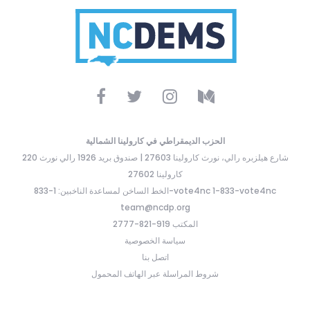
الحزب الديمقراطي في كارولينا الشمالية
220 شارع هيلزبره رالي، نورث كارولينا 27603 | صندوق بريد 1926 رالي نورث
كارولينا 27602
الخط الساخن لمساعدة الناخبين: 1-833-vote4nc 1-833-vote4nc
team@ncdp.org
المكتب 919-821-2777
سياسة الخصوصية
اتصل بنا
شروط المراسلة عبر الهاتف المحمول