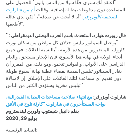
"أعتقد أنك سترى حقًا سيلًا من الناس يأتون" للحصول على
المساعدة دون مدفوعات بطالة إضافية. وقالت
أم من شارلوت
لصحيفة
الأوبزرفر
: "أنا لا أبحث عن صدقة"، "لكن لدي عائلة
لأطعمها".
قال روبرت هوارد، المتحدث باسم الحزب الوطني الديمقراطي
:
"
"يواصل السيناتور تيليس خذلان كل مواطن من سكان نورث
كارولينا المتضررين من هذه الأزمة
.
"بالنسبة للعائلات في جميع
أنحاء الولاية في نهاية هذا الأسبوع، فإن الإيجار مستحق، والعام
الدراسي على الأبواب، والفواتير تتجمع. ومع ذلك، من المقرر أن
يغادر السيناتور تيليس المدينة لقضاء عطلة نهاية أسبوع طويلة
دون تقديم أي مساعدة لتلك العائلات على الإطلاق. إن لامبالاة
تيليس مخزية وستؤذي الكثير من الناس."
شارلوت أوبزرفر:
مع انتهاء صلاحية مساعدات البطالة الفيدرالية،
يواجه المستأجرون في شارلوت "كارثة تلوح في الأفق
بقلم دانييل شيمتوب ولورين ليندستروم
يوليو 29, 2020
النقاط الرئيسية: