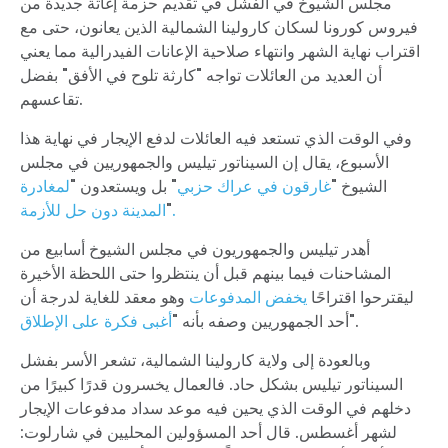
مجلس الشيوخ في الفشل في تقديم حزمة إغاثة جديدة من
فيروس كورونا لسكان كارولينا الشمالية الذين يعانون، حتى مع
اقتراب نهاية الشهر وانتهاء صلاحية الإعانات الفيدرالية مما يعني
أن العديد من العائلات تواجه "كارثة تلوح في الأفق" بفضل
تقاعسهم.
وفي الوقت الذي تستعد فيه العائلات لدفع الإيجار في نهاية هذا
الأسبوع، يقال إن السيناتور تيليس والجمهوريين في مجلس
الشيوخ "
غارقون في عراك حزبي
" بل ويستعدون "
لمغادرة
.
"
المدينة دون حل للأزمة
أهدر تيليس والجمهوريون في مجلس الشيوخ أسابيع من
المشاحنات فيما بينهم قبل أن ينتظروا حتى اللحظة الأخيرة
ليقترحوا اقتراحًا
يخفض المدفوعات
وهو معقد للغاية لدرجة أن
".
أحد الجمهوريين وصفه بأنه "
أغبى فكرة على الإطلاق
وبالعودة إلى ولاية كارولينا الشمالية، تشعر الأسر بفشل
السيناتور تيليس بشكل حاد. فالعمال يخسرون قدرًا كبيرًا من
دخلهم في الوقت الذي يحين فيه موعد سداد مدفوعات الإيجار
لشهر أغسطس. قال أحد المسؤولين المحليين في شارلوت: