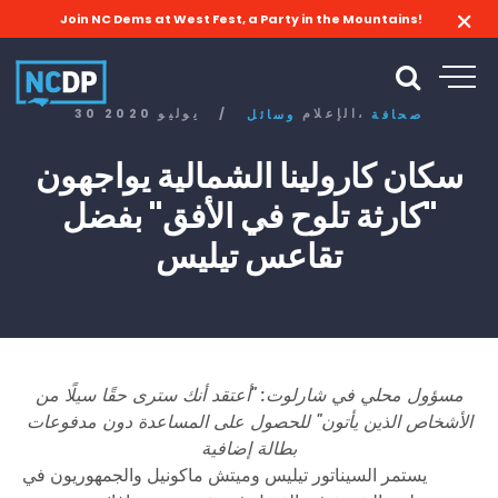
Join NC Dems at West Fest, a Party in the Mountains!
الإعلام،
/
30 يوليو 2020
صحافة
وسائل
سكان كارولينا الشمالية يواجهون
"كارثة تلوح في الأفق" بفضل
تقاعس تيليس
مسؤول محلي في شارلوت: "أعتقد أنك سترى حقًا سيلًا من
الأشخاص الذين يأتون" للحصول على المساعدة دون مدفوعات
بطالة إضافية
يستمر السيناتور تيليس وميتش ماكونيل والجمهوريون في