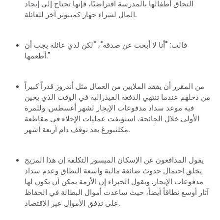
التحاق أطفالها بالمدرسة افتراضيًا، فإنها تحتاج إلى إيجاد
المال لشراء جهاز كمبيوتر آخر للعائلة.
قالت: "أنا لا أبحث عن صدقة"، "لكن لدي عائلة يجب أن
أطعمها."
من المقرر أن يفقد الملايين من العمال مثل أندروز قدراً كبيراً
من دخلهم عندما تنتهي الدفعة الفيدرالية في الوقت الذي يحين
فيه موعد سداد مدفوعات الإيجار لشهر أغسطس. وللمرة
الأولى خلال الجائحة، استؤنفت عمليات الإخلاء في مقاطعة
مكلنبورغ بعد توقف دام أربعة أشهر.
يقول المدافعون عن الإسكان الميسور التكلفة إن هذا المزيج
يخلق احتمال حدوث ضائقة مالية واسعة النطاق وعدم سداد
مدفوعات الإيجار. ويقول الخبراء إن الأزمة يمكن أن يكون لها
آثار أوسع نطاقاً أيضاً، حيث ساعدت أموال البطالة في الحفاظ
على تدفق الأموال عبر الاقتصاد.