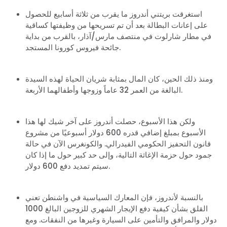
استغرقت بريتني أندروز ما يقرب من ثلاثة أسابيع للحصول
على إعانات البطالة بعد أن تم تسريحها من وظيفتها كساقية
في مطار شارلوت في منتصف مارس/آذار، بالقرب من بداية
جائحة فيروس كورونا المستجد.
ومنذ ذلك الحين، كان المال بمثابة شريان الحياة لهذه السيدة
البالغة من العمر 32 عاماً وزوجها وأطفالهما الأربعة.
ولكن هذا الأسبوع، حصلت أندروز على آخر شيك لها هذا
الأسبوع بمبلغ إضافي قدره 600 دولار أسبوعيًا من مشروع
قانون التحفيز الحكومي الفيدرالي. والكونغرس الآن في حالة
جمود حول حزمة الإغاثة التالية، وإلى حد كبير حول ما إذا كان
سيتم تمديد دفع 600 دولار.
بالنسبة لأندروز، فإن المعارك السياسية في واشنطن تعني
القلق بشأن كيفية دفع الإيجار الشهري للزوجين البالغ 1000
دولار والمرافق والتأمين على السيارة وغيرها من النفقات. ومع