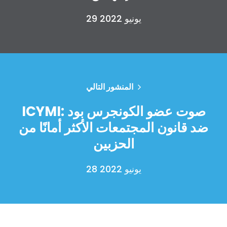
29 يونيو 2022
الصفحة الرئيسية
Shop
المنشور التالي
Take Back the Courts
العمل معنا
ICYMI: صوت عضو الكونجرس بود
الصحافة
ضد قانون المجتمعات الأكثر أمانًا من
حفلتك
الحزبين
الإجراء
Vote
28 يونيو 2022
تبرع