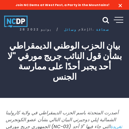
Join NC Dems at West Fest, a Party in the Mountains!
الإعلام،
/
28 يونيو 2022
صحافة
وسائل
بيان الحزب الوطني الديمقراطي
بشأن قول النائب جريج مورفي "لا
أحد يجبر أحدًا على ممارسة
الجنس
أصدرت المتحدثة باسم الحزب الديمقراطي في ولاية كارولينا
الشمالية إيلي دوجيرتي البيان التالي بشأن عضو الكونجرس
تغريدة
التي جاء فيها "لا أحد
الجمهوري جريج مورفي (NC-03)