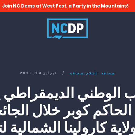
Join NC Dems at West Fest, a Party in the Mountains!
/
فبراير 24, 2021
صحافة
إعلام،
صحافة،
 الوطني الديمقراطي 
 الحاكم كوبر خلال الجائ
اية كارولينا الشمالية 