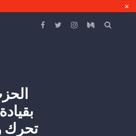
الحزب
بقيادة
تحرك ول