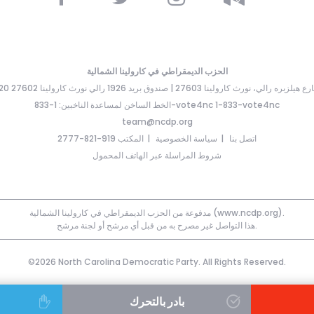
الحزب الديمقراطي في كارولينا الشمالية
ارع هيلزبره رالي، نورث كارولينا 27603 | صندوق بريد 1926 رالي نورث كارولينا 27602
الخط الساخن لمساعدة الناخبين: 1-833-vote4nc 1-833-vote4nc
team@ncdp.org
اتصل بنا
سياسة الخصوصية
المكتب 919-821-2777
شروط المراسلة عبر الهاتف المحمول
مدفوعة من الحزب الديمقراطي في كارولينا الشمالية (www.ncdp.org).
هذا التواصل غير مصرح به من قبل أي مرشح أو لجنة مرشح.
©2026 North Carolina Democratic Party. All Rights Reserved.
بادر بالتحرك