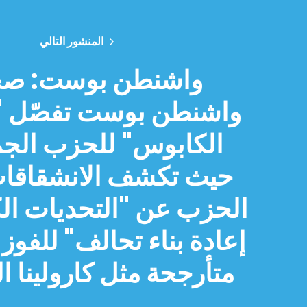
المنشور التالي
واشنطن بوست: صح
واشنطن بوست تفصّل "س
الكابوس" للحزب الج
حيث تكشف الانشقاقا
الحزب عن "التحديات ال
إعادة بناء تحالف" للفوز 
متأرجحة مثل كارولينا ا