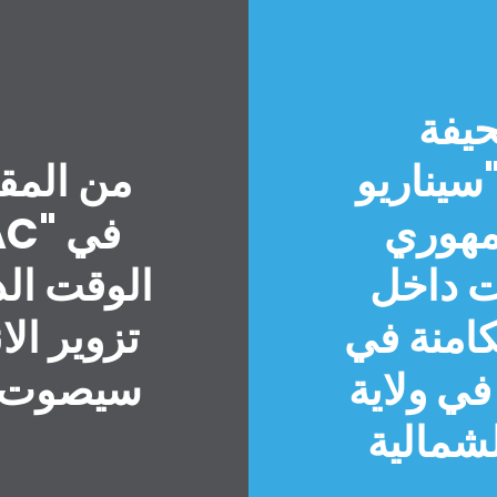
يفة
يناريو
من المق
مهوري
ت داخل
الوقت الذ
كامنة في
تزوير ال
في ولاية
سيصوت لإ
الصفحة الرئيسية
لشمالية
Shop
Take Back the Courts