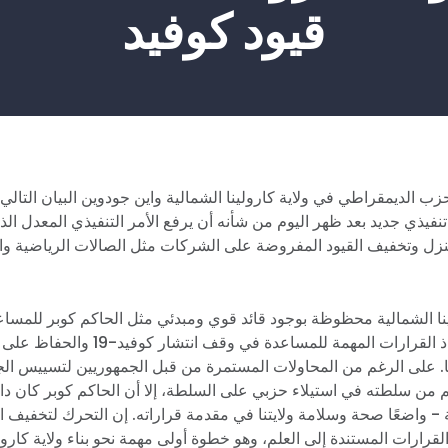
قيود كوفيد
ب الديمقراطي في ولاية كارولينا الشمالية واين جودوين البيان التالي 
نفيذي جديد بعد ظهر اليوم من شأنه أن يرفع الأمر التنفيذي المعدل ا
منزل وتخفيف القيود المفروضة على الشركات مثل الصالات الرياضية و
هذه الأزمة واتخاذ القرارات المهمة للمساعد
ا. على الرغم من المحاولات المستمرة من قبل الجمهوريين لتسييس الج
م من سلطته في استيلاء حزبي على السلطة، إلا أن الحاكم كوبر كان دائ
ة - واضعًا صحة وسلامة ولايتنا في مقدمة قراراته. إن التحرك لتخفيف الق
لقرارات المستندة إلى العلم، وهو خطوة أولى مهمة نحو بناء ولاية كارولي