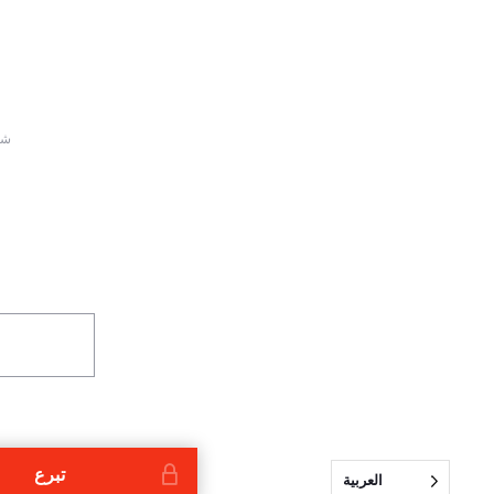
220 ش
تبرع
العربية‏