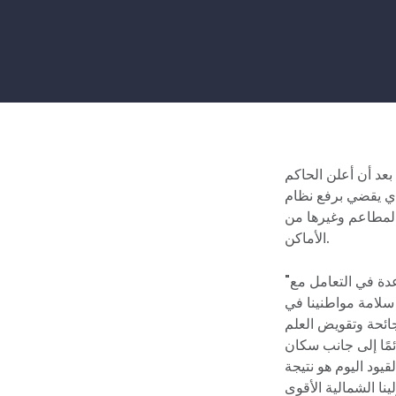
بعد أن أعلن الحاكم
لذي يقضي برفع نظام
المطاعم وغيرها من
الأماكن.
"كانت نورث كارولينا الشمالية محظوظة بوجود قائد قوي ومبدئي مثل الحاكم كوبر للمساعدة في التعامل مع
ة في وقف انتشار كوفيد-19 والحفاظ على سلامة مواطنينا في
ائحة وتقويض العلم
مًا إلى جانب سكان
يود اليوم هو نتيجة
نا الشمالية الأقوى