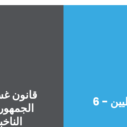
الصفحة الرئيسية
Shop
Take Back the Courts
العمل معنا
الصحافة
بشرى سارة للديمقراطيين - 6
حفلتك
الجمهور
الإجراء
Vote
الناخب
تبرع