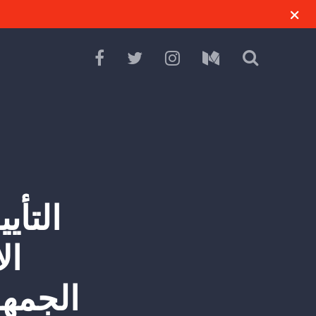
التأي
ال
الجمهو