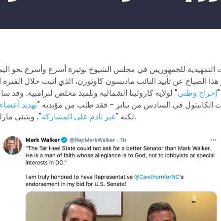
بات التمهيدية للجمهوريين في مجلس الشيوخ بوتيرة أسرع وأسرع نحو ال
ذا الصباح عن تأييد النائب ماديسون كاوثورن، الذي أثبت خلال الفترة 
"
إحراج وطني
" لولاية كارولينا الشمالية وتلميذ مخلص لترامبية. وقد س
الكابيتول في السادس من يناير - فقد طلب من مؤيديه "
تهديد أعضاء
". ويتبنى مارك ووكر تأييده علانية.
لكنه "
غير نادم على المشاركة