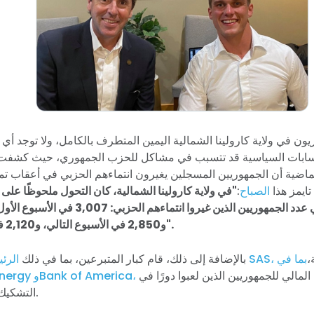
ون في ولاية كارولينا الشمالية اليمين المتطرف بالكامل، ولا توجد أي
سابات السياسية قد تتسبب في مشاكل للحزب الجمهوري، حيث كشف
 الماضية أن الجمهوريين المسجلين يغيرون انتماءهم الحزبي في أعقاب تم
ايمز هذا
الصباح
:
"في ولاية كارولينا الشمالية، كان التحول ملحوظًا على 
ارتفاعًا ملحوظًا في عدد الجمهوريين الذين غيروا ا
و2,850 في الأسبوع التالي، و2,120 في الأسبوع الذي تلاه".
،
بما في
الرئيس التنفيذي لشركة SAS،
بالإضافة إلى ذلك، قام كبار المتبرعين، بما في ذلك
بسحب دعمهم المالي للجمهوريين الذين لعبوا دورًا في
ذلك شركة Duke Energy وBank of America،
التشكيك في نتائج الانتخابات.