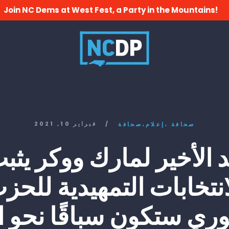
Join NC Dems at West Fest, a Party in the Mountains!
/
فبراير 10, 2021
صحافة
إعلام،
صحافة،
يد الأخير لمارك ووكر يثب
انتخابات التمهيدية للحز
ري ستكون سباقًا نحو ا