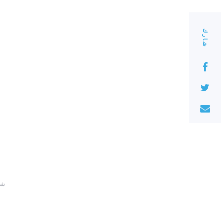
شارك
220 ش