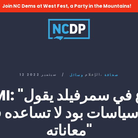
Join NC Dems at West Fest, a Party in the Mountains!
الإعلام،
/
12 سبتمبر 2022
صحافة
وسائل
ICYMI: "مزارع
سياسات بود لا تساعده 
معاناته"