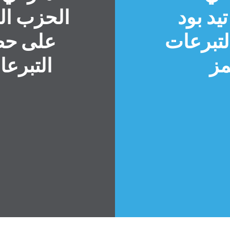
يد بود
الحزب ال
لتبرعات
على حضو
مز
التبرع
الصفحة الرئيسية
Shop
Take Back the Courts
العمل معنا
الصحافة
حفلتك
الإجراء