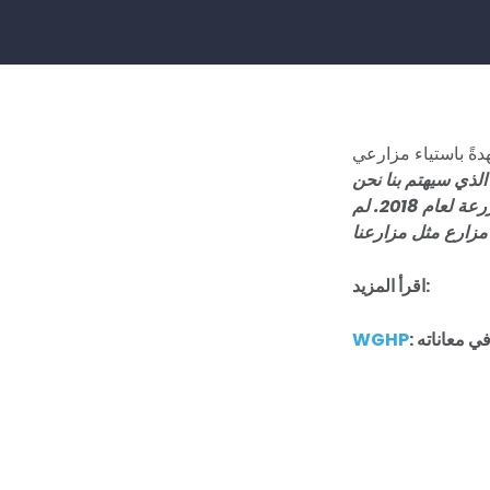
ً باستياء مزارعي
الذي سيهتم بنا نحن
المزارعين كبارًا كنا أم صغارًا - انظر فقط إلى سجله في التصويت على مشروع قانون المزرعة لعام 2018. لم
اقرأ المزيد:
ي معاناته
WGHP