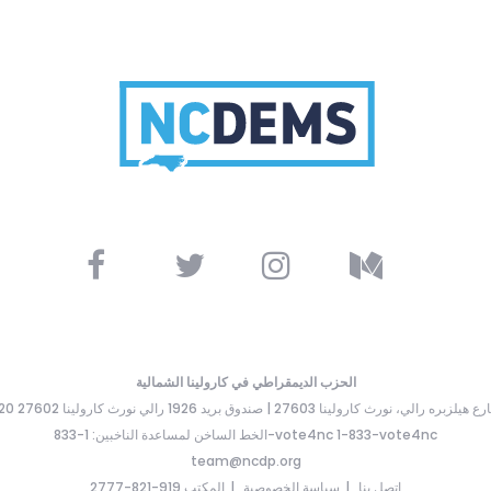
الحزب الديمقراطي في كارولينا الشمالية
ارع هيلزبره رالي، نورث كارولينا 27603 | صندوق بريد 1926 رالي نورث كارولينا 27602
الخط الساخن لمساعدة الناخبين: 1-833-vote4nc 1-833-vote4nc
team@ncdp.org
اتصل بنا
سياسة الخصوصية
المكتب 919-821-2777