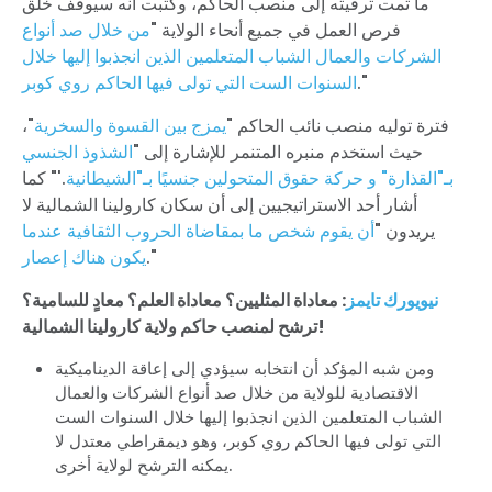
ما تمت ترقيته إلى منصب الحاكم، وكتبت أنه سيوقف خلق
فرص العمل في جميع أنحاء الولاية "
من خلال صد أنواع
الشركات والعمال الشباب المتعلمين الذين انجذبوا إليها خلال
."
السنوات الست التي تولى فيها الحاكم روي كوبر
فترة توليه منصب نائب الحاكم "
يمزج بين القسوة والسخرية
"،
حيث استخدم منبره المتنمر للإشارة إلى "
الشذوذ الجنسي
بـ"القذارة" و حركة حقوق المتحولين جنسيًا بـ"الشيطانية
.'" كما
أشار أحد الاستراتيجيين إلى أن سكان كارولينا الشمالية لا
يريدون "
أن يقوم شخص ما بمقاضاة الحروب الثقافية عندما
."
يكون هناك إعصار
نيويورك تايمز
: معاداة المثليين؟ معاداة العلم؟ معادٍ للسامية؟
ترشح لمنصب حاكم ولاية كارولينا الشمالية!
ومن شبه المؤكد أن انتخابه سيؤدي إلى إعاقة الديناميكية
الاقتصادية للولاية من خلال صد أنواع الشركات والعمال
الشباب المتعلمين الذين انجذبوا إليها خلال السنوات الست
التي تولى فيها الحاكم روي كوبر، وهو ديمقراطي معتدل لا
يمكنه الترشح لولاية أخرى.