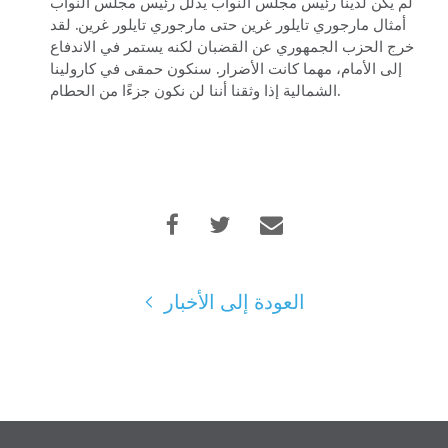
لم يكن لدينا رئيس مجلس النواب يدلل رئيس مجلس النواب
أمثال مارجوري تايلور غرين حتى مارجوري تايلور غرين. لقد
خرج الحزب الجمهوري عن القضبان لكنه يستمر في الاندفاع
إلى الأمام، مهما كانت الأضرار. سنكون حمقى في كارولينا
الشمالية إذا وثقنا أننا لن نكون جزءًا من الحطام.
الصفحة الرئيسية
Shop
Take Back the Courts
العودة إلى الأخبار
العمل معنا
الصحافة
حفلتك
الإجراء
Vote
تبرع