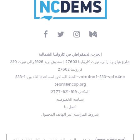
الحزب الديمقراطي في كارولينا الشمالية
220 شارع هيلزبره رالي، نورث كارولينا 27603 | صندوق بريد 1926 رالي نورث
كارولينا 27602
الخط الساخن لمساعدة الناخبين: 1-833-vote4nc 1-833-vote4nc
team@ncdp.org
المكتب 919-821-2777
سياسة الخصوصية
اتصل بنا
شروط المراسلة عبر الهاتف المحمول
مدفوعة من الحزب الديمقراطي في كارولينا الشمالية (www.ncdp.org).