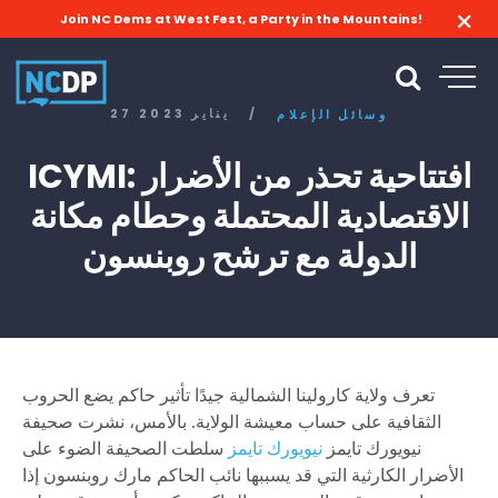
Join NC Dems at West Fest, a Party in the Mountains!
/
27 يناير 2023
وسائل الإعلام
ICYMI: افتتاحية تحذر من الأضرار
الاقتصادية المحتملة وحطام مكانة
الدولة مع ترشح روبنسون
تعرف ولاية كارولينا الشمالية جيدًا تأثير حاكم يضع الحروب
الثقافية على حساب معيشة الولاية. بالأمس، نشرت صحيفة
نيويورك تايمز
نيويورك تايمز
سلطت الصحيفة الضوء على
الأضرار الكارثية التي قد يسببها نائب الحاكم مارك روبنسون إذا