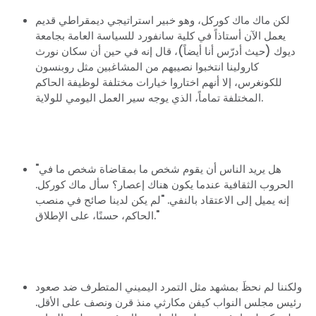
لكن ماك ماك كوركل، وهو خبير استراتيجي ديمقراطي قديم
يعمل الآن أستاذاً في كلية سانفورد للسياسة العامة بجامعة
ديوك (حيث أدرّس أنا أيضاً)، قال إنه في حين أن سكان نورث
كارولينا انتخبوا نصيبهم من المشاغبين مثل روبنسون
للكونغرس، إلا أنهم اختاروا خيارات مختلفة لوظيفة الحاكم
المختلفة تماماً، الذي يوجه سير العمل اليومي للولاية.
"هل يريد الناس أن يقوم شخص ما بمقاضاة شخص ما في
الحروب الثقافية عندما يكون هناك إعصار؟ سأل ماك كوركل.
إنه يميل إلى الاعتقاد بالنفي. "لم يكن لدينا صائح في منصب
الحاكم، حسنًا، على الإطلاق."
ولكننا لم نحظَ بمشهد مثل التمرد اليميني المتطرف ضد صعود
رئيس مجلس النواب كيفن مكارثي منذ قرن ونصف على الأقل.