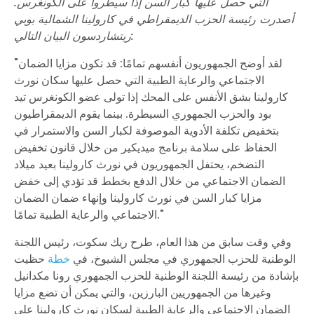
التي حصل عليها كبار السن إذا سيطروا على الكونغرس.
أصدرت رئيسة الحزب الديمقراطي في كارولينا الشمالية بوبي
ريتشاردسون البيان التالي:
"لقد أوضح الجمهوريون أنفسهم تمامًا: قد تكون مزايا الضمان
الاجتماعي والرعاية الطبية التي حصل عليها سكان نورث
كارولينا بشق الأنفس على المحك إذا تولى عضو الكونغرس تيد
بود والحزب الجمهوري السيطرة. بينما يقوم الديمقراطيون
بتخفيض تكلفة الأدوية الموصوفة لكبار السن والاستمرار في
الحفاظ على سلامة برنامج ميديكير من خلال قانون تخفيض
التضخم، يحتفل الجمهوريون في نورث كارولينا بعيد ميلاد
الضمان الاجتماعي من خلال الدفع بخطط قد تؤدي إلى خفض
مزايا كبار السن في نورث كارولينا وإنهاء ضمان الضمان
الاجتماعي والرعاية الطبية تمامًا."
وفي وقت سابق من هذا العام، طرح ريك سكوت، رئيس اللجنة
الوطنية للحزب الجمهوري في مجلس الشيوخ، في
خطة
حظيت
بإشادة من رئيسة اللجنة الوطنية للحزب الجمهوري رونا مكدانيل
وغيرها من الجمهوريين البارزين، والتي يمكن أن تضع مزايا
الضمان الاجتماعي والرعاية الطبية لسكان نورث كارولينا على