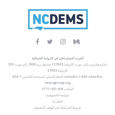
الحزب الديمقراطي في كارولينا الشمالية
220 شارع هيلزبره رالي، نورث كارولينا 27603 | صندوق بريد 1926 رالي نورث
كارولينا 27602
الخط الساخن لمساعدة الناخبين: 1-833-vote4nc 1-833-vote4nc
team@ncdp.org
المكتب 919-821-2777
سياسة الخصوصية
اتصل بنا
شروط المراسلة عبر الهاتف المحمول