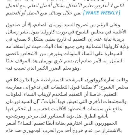
لكني لا أعارض تعليم الأطفال بشكل أفضل لتعلم منع الحمل
[WAKE WEEKLY]
من خلال وسائل منع الحمل أو التعقيم.
وعلى الرغم من تصريح السيد نورمان الصادم، إلا أن صندوق
الأغلبية في مجلس الشيوخ في نورث كارولينا يمول نشر رسائل
بريدية نيابة عنه. إن التعقيم له تاريخ سلبي بشكل لا يصدق، في
ولاية كارولينا الشمالية وفي جميع أنحاء البلاد، حيث تم استخدامه
للسيطرة على النساء الملونات وغيرهن من الأشخاص ناقصي
التمثيل. إنه لأمر صادم أن يدعم لاري نورمان هذا الموقف علنًا
وهو يعلم الضرر الكبير الذي تسبب فيه.
وقالت
سارة كروفورد،
المرشحة الديمقراطية عن الدائرة 18 في
مجلس الشيوخ
: "
لا يمكننا قبول التعليقات التي تدعو إلى ممارسة
التعقيم، خاصةً أن التعقيم استُخدم لإرهاب النساء الملونات
والمجتمعات الأخرى التي تعيش فيها أقليات". "إن السيد نورمان
يدافع عن سياسات لا تضطهد الأقليات فحسب، بل تتحكم فيها
بأبشع الطرق. هل يؤيد السيناتور فيل بيرجر ومرشحوه
الجمهوريون الذين اختارهم بعناية أيضًا تعقيم النساء؟
أشعر
بالاشمئزاز من عدم خروج أحد من الحزب الجمهوري ضد هذه