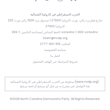
الحزب الديمقراطي في كارولينا الشمالية
220 شارع هيلزبره رالي، نورث كارولينا 27603 | صندوق بريد 1926 رالي نورث
كارولينا 27602
الخط الساخن لمساعدة الناخبين: 1-833-vote4nc 1-833-vote4nc
team@ncdp.org
المكتب 919-821-2777
سياسة الخصوصية
اتصل بنا
شروط المراسلة عبر الهاتف المحمول
مدفوعة من الحزب الديمقراطي في كارولينا الشمالية (www.ncdp.org).
هذا التواصل غير مصرح به من قبل أي مرشح أو لجنة مرشح.
©2026 North Carolina Democratic Party. All Rights Reserved.