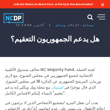
Join NC Dems at West Fest, a Party in the Mountains!
الإعلام،
/
12 أكتوبر 2020
صحافة
وسائل
هل يدعم الجمهوريون التعقيم؟
تحالف صندوق الأغلبية NC Majority Fund، لجنة الحملة
الانتخابية لتجمع الجمهوريين في مجلس الشيوخ، مع لاري
نورمان، المرشح الجمهوري عن الدائرة 18 في مجلس الشيوخ،
الذي قال مؤخرًا في
استبيان
مع مجلة ويك ويكلي إنه يدعم
"تعقيم" النساء. إليكم الاقتباس الكامل:
يجب أن نفعل المزيد لتشجيع الأشخاص الذين لا يرغبون في
إعالة الأطفال وتربيتهم، على عدم إنجابهم. أنا أعارض الإجهاض،