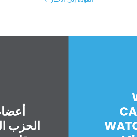
CA
أعضاء
WATC
الحزب ال