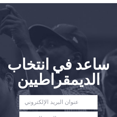
الصفحة الرئيسية
Shop
Take Back the Courts
العمل معنا
الصحافة
حفلتك
الإجراء
ساعد في انتخاب
Vote
تبرع
الديمقراطيين