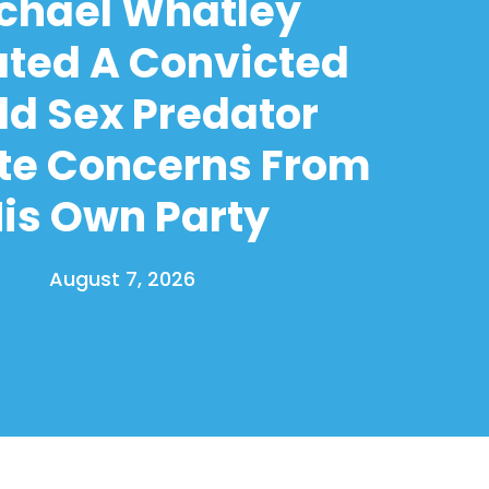
chael Whatley
ated A Convicted
ld Sex Predator
te Concerns From
is Own Party
August 7, 2026