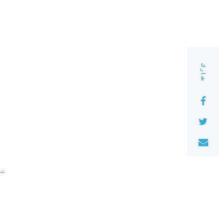
شارك
220 ش