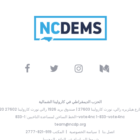
الحزب الديمقراطي في كارولينا الشمالية
ارع هيلزبره رالي، نورث كارولينا 27603 | صندوق بريد 1926 رالي نورث كارولينا 27602
الخط الساخن لمساعدة الناخبين: 1-833-vote4nc 1-833-vote4nc
team@ncdp.org
اتصل بنا
سياسة الخصوصية
المكتب 919-821-2777
شروط المراسلة عبر الهاتف المحمول