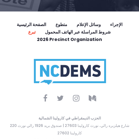
الإجراء
وسائل الإعلام
متطوع
الصفحة الرئيسية
شروط المراسلة عبر الهاتف المحمول
تبرع
2026 Precinct Organization
الحزب الديمقراطي في كارولينا الشمالية
220 شارع هيلزبره رالي، نورث كارولينا 27603 | صندوق بريد 1926 رالي نورث
كارولينا 27602