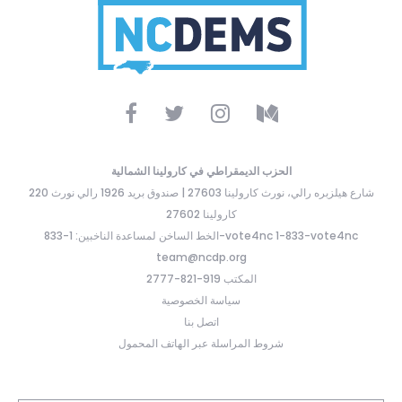
الحزب الديمقراطي في كارولينا الشمالية
220 شارع هيلزبره رالي، نورث كارولينا 27603 | صندوق بريد 1926 رالي نورث
كارولينا 27602
الخط الساخن لمساعدة الناخبين: 1-833-vote4nc 1-833-vote4nc
team@ncdp.org
المكتب 919-821-2777
سياسة الخصوصية
اتصل بنا
شروط المراسلة عبر الهاتف المحمول